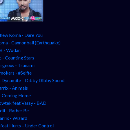
hew Koma - Dare You
oma - Cannonball (Earthquake)
B - Wodan
 - Counting Stars
geous - Tsunami
mokers - #Selfie
Ms Dynamite – Dibby Dibby Sound
rrix - Animals
 - Coming Home
owtek feat Vassy - BAD
dit - Rather Be
arrix - Wizard
 feat Hurts – Under Control