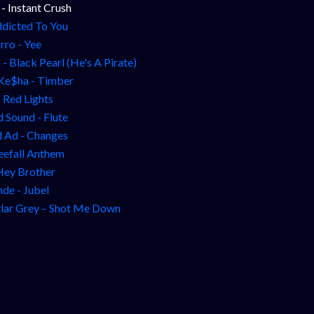
- Instant Crush
Addicted To You
rro - Yee
- Black Pearl (He's A Pirate)
 Ke$ha - Timber
– Red Lights
Sound - Flute
 Ad - Changes
eefall Anthem
 Hey Brother
nde - Jubel
ylar Grey – Shot Me Down