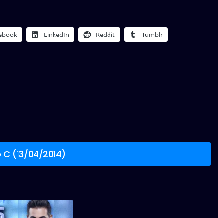
ebook
LinkedIn
Reddit
Tumblr
 C (13/04/2014)