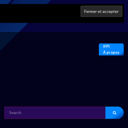
IFPI
À propos
SEARCH
FOR: