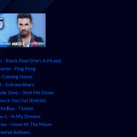
 - Black Pearl (He's A Pirate)
uuren - Ping Pong
 - Coming Home
t - Extraordinary
kylar Grey – Shot Me Down
Knock You Out (Entrée)
t Ke$ha - Timber
-L - In My Dreams
enee – Howl At The Moon
reefall Anthem