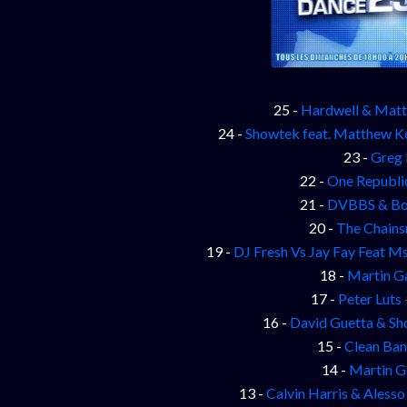
25 -
Hardwell & Matt
24 -
Showtek feat. Matthew K
23 -
Greg 
22 -
One Republic
21 -
DVBBS & Bor
20 -
The Chains
19 -
DJ Fresh Vs Jay Fay Feat 
18 -
Martin Ga
17 -
Peter Luts
16 -
David Guetta & Sh
15 -
Clean Ban
14 -
Martin G
13 -
Calvin Harris & Alesso