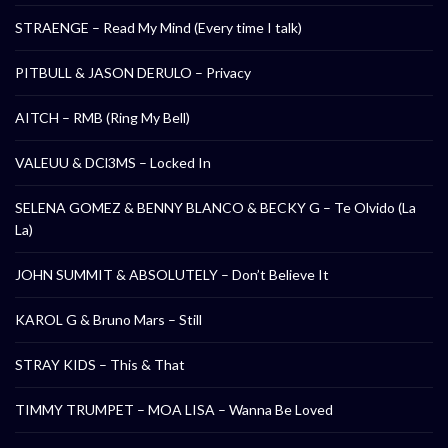
STRAENGE – Read My Mind (Every time I talk)
PITBULL & JASON DERULO – Privacy
AITCH – RMB (Ring My Bell)
VALEUU & DCl3MS – Locked In
SELENA GOMEZ & BENNY BLANCO & BECKY G – Te Olvido (La
La)
JOHN SUMMIT & ABSOLUTELY – Don’t Believe It
KAROL G & Bruno Mars – Still
STRAY KIDS – This & That
TIMMY TRUMPET – MOA LISA – Wanna Be Loved