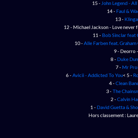
15 -
John Legend - Al
14 -
Faul & Wa
13 -
Klinga
12 - Michael Jackson - Love never 
11 -
Bob Sinclar feat 
10 -
Alle Farben feat. Graham
9 - Deorro 
8 -
Duke Dumo
7 -
Mr Pro
6 -
Avicii - Addicted To You
< 5 -
Ro
4 -
Clean Band
3 -
The Chainsm
2 -
Calvin Ha
1 -
David Guetta & Sho
Hors classement : Laure