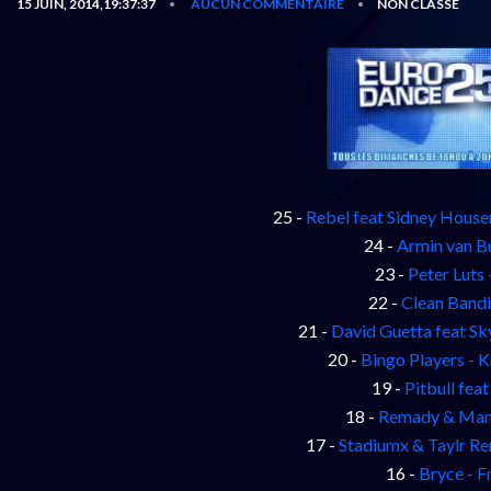
15 JUIN, 2014,19:37:37
AUCUN COMMENTAIRE
NON CLASSÉ
•
•
25 -
Rebel feat Sidney Housen
24 -
Armin van B
23 -
Peter Luts
22 -
Clean Bandi
21 -
David Guetta feat S
20 -
Bingo Players - 
19 -
Pitbull fea
18 -
Remady & Manu
17 -
Stadiumx & Taylr R
16 -
Bryce - F