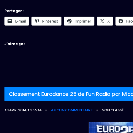
Partager :
E-mail
Pinterest
Imprimer
X
Fac
J’aime ça :
Classement Eurodance 25 de Fun Radio par Mico
13 AVR, 2014,18:56:14
AUCUN COMMENTAIRE
NON CLASSÉ
•
•