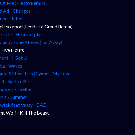
l Of Me (Tiesto Remix)
d Ad - Changes
nde - Jubel
felt so good (Fedde Le Grand Remix)
Gisele - Heart of glass
 Candy - She Moves (Far Away)
- Five Hours
nt - I Got U
bz - Waves
ute 94 feat Jess Glynne – My Love
it - Rather Be
okers - #Selfie
rris - Summer
wtek feat Vassy - BAD
nt Wolf - Kill The Beast