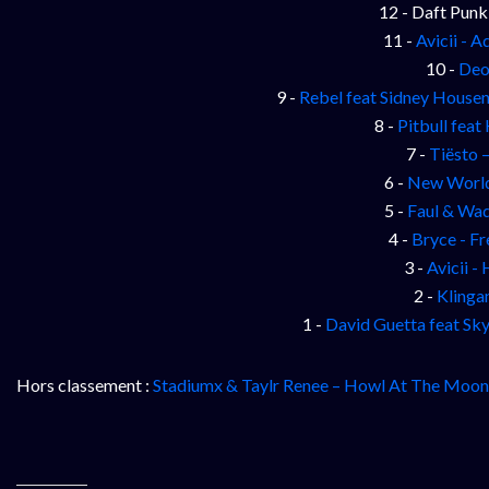
12 - Daft Punk 
11 -
Avicii - 
10 -
Deo
9 -
Rebel feat Sidney Housen 
8 -
Pitbull feat
7 -
Tiësto 
6 -
New World 
5 -
Faul & Wad
4 -
Bryce - Fr
3 -
Avicii -
2 -
Klinga
1 -
David Guetta feat Sk
Hors classement :
Stadiumx & Taylr Renee – Howl At The Moon