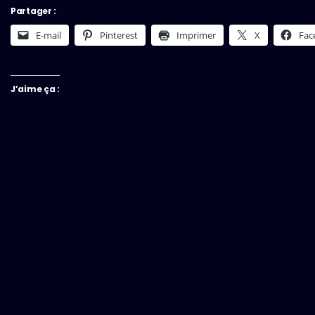
Partager :
E-mail
Pinterest
Imprimer
X
Fac
J’aime ça :