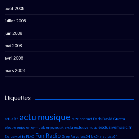
août 2008
juillet 2008
juin 2008
mai 2008
avril 2008
mars 2008
Étiquettes
actu musique
contact
David Guetta
actualité
buzz
Dario
exclusivemusic.fr
electro
enjoy
enjoy-musik
enjoymusik
exclu
exclusivemusic
Fun Radio
loic54
Exclusivité
fg
FLAC
Greg Parys
loic54.net
loicb54