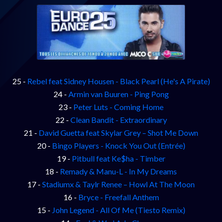
25 -
Rebel feat Sidney Housen - Black Pearl (He's A Pirate)
24 -
Armin van Buuren - Ping Pong
23 -
Peter Luts - Coming Home
22 -
Clean Bandit - Extraordinary
21 -
David Guetta feat Skylar Grey – Shot Me Down
20 -
Bingo Players - Knock You Out (Entrée)
19 -
Pitbull feat Ke$ha - Timber
18 -
Remady & Manu-L - In My Dreams
17 -
Stadiumx & Taylr Renee – Howl At The Moon
16 -
Bryce - Freefall Anthem
15 -
John Legend - All Of Me (Tiesto Remix)