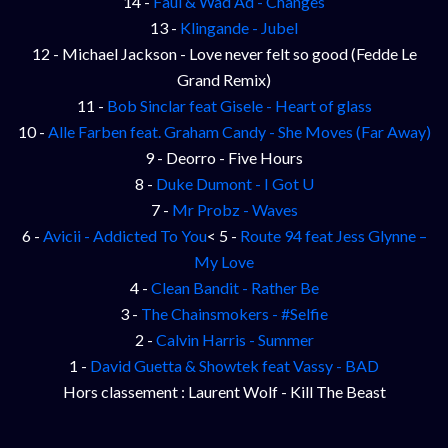
14 -
Faul & Wad Ad - Changes
13 -
Klingande - Jubel
12 - Michael Jackson - Love never felt so good (Fedde Le
Grand Remix)
11 -
Bob Sinclar feat Gisele - Heart of glass
10 -
Alle Farben feat. Graham Candy - She Moves (Far Away)
9 - Deorro - Five Hours
8 -
Duke Dumont - I Got U
7 -
Mr Probz - Waves
6 -
Avicii - Addicted To You
< 5 -
Route 94 feat Jess Glynne –
My Love
4 -
Clean Bandit - Rather Be
3 -
The Chainsmokers - #Selfie
2 -
Calvin Harris - Summer
1 -
David Guetta & Showtek feat Vassy - BAD
Hors classement : Laurent Wolf - Kill The Beast