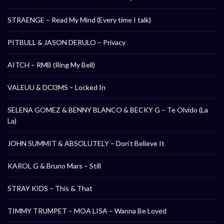
STRAENGE – Read My Mind (Every time I talk)
PITBULL & JASON DERULO – Privacy
AITCH – RMB (Ring My Bell)
VALEUU & DCl3MS – Locked In
SELENA GOMEZ & BENNY BLANCO & BECKY G – Te Olvido (La
La)
JOHN SUMMIT & ABSOLUTELY – Don’t Believe It
KAROL G & Bruno Mars – Still
STRAY KIDS – This & That
TIMMY TRUMPET – MOA LISA – Wanna Be Loved