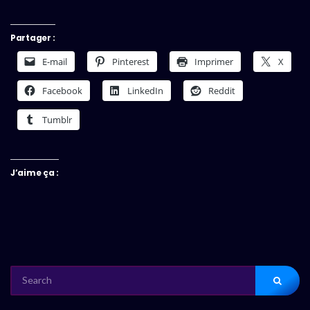
Partager :
E-mail
Pinterest
Imprimer
X
Facebook
LinkedIn
Reddit
Tumblr
J’aime ça :
SEARCH
FOR: