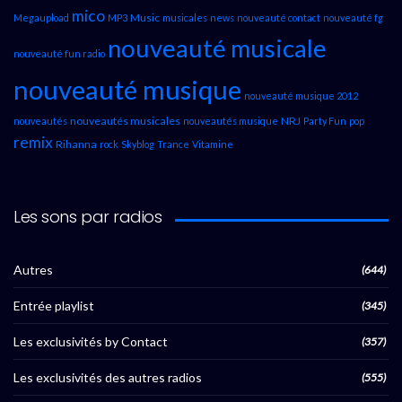
mico
Music
Megaupload
MP3
musicales
news
nouveauté contact
nouveauté fg
nouveauté musicale
nouveauté fun radio
nouveauté musique
nouveauté musique 2012
nouveautés musicales
NRJ
nouveautés
nouveautés musique
Party Fun
pop
remix
Rihanna
rock
Skyblog
Trance
Vitamine
Les sons par radios
Autres
(644)
Entrée playlist
(345)
Les exclusivités by Contact
(357)
Les exclusivités des autres radios
(555)