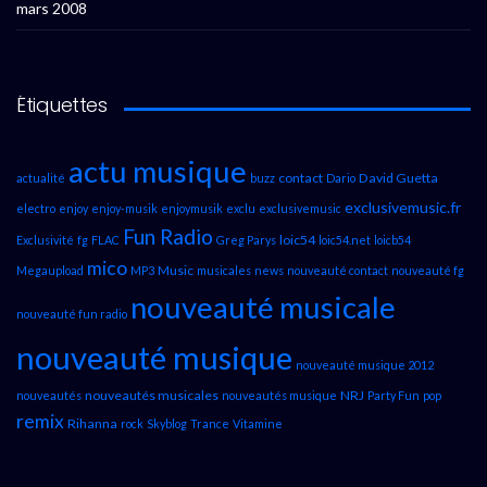
mars 2008
Étiquettes
actu musique
contact
David Guetta
actualité
buzz
Dario
exclusivemusic.fr
electro
enjoy
enjoy-musik
enjoymusik
exclu
exclusivemusic
Fun Radio
loic54
Exclusivité
fg
FLAC
Greg Parys
loic54.net
loicb54
mico
Music
Megaupload
MP3
musicales
news
nouveauté contact
nouveauté fg
nouveauté musicale
nouveauté fun radio
nouveauté musique
nouveauté musique 2012
nouveautés musicales
NRJ
nouveautés
nouveautés musique
Party Fun
pop
remix
Rihanna
rock
Skyblog
Trance
Vitamine