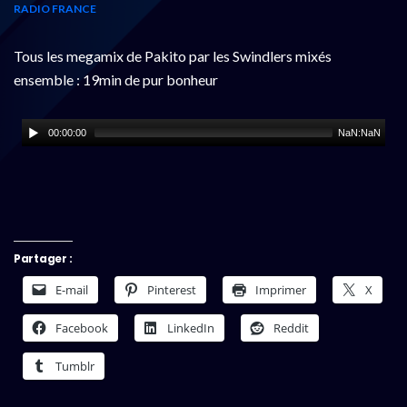
RADIO FRANCE
Tous les megamix de Pakito par les Swindlers mixés
ensemble : 19min de pur bonheur
00:00:00
NaN:NaN
Partager :
E-mail
Pinterest
Imprimer
X
Facebook
LinkedIn
Reddit
Tumblr