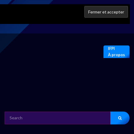
IFPI
À propos
SEARCH
FOR: