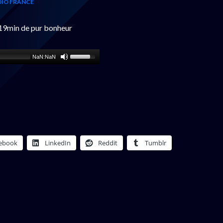
IO FRANCE
 19min de pur bonheur
NaN:NaN
ebook
LinkedIn
Reddit
Tumblr