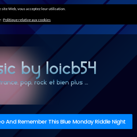
ce site Web, vous acceptez leur utilisation.
 :
Politique relative aux cookies
reo And Remember This Blue Monday Riddle Night