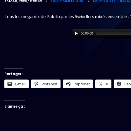
16 MAR, 2008,10:00:49
UN COMMENTAIRE
NOUVEAUTÉ FUN RAD
•
•
Tous les megamix de Pakito par les Swindlers mixés ensemble :
00:00:00
Partager :
E-mail
Pinterest
Imprimer
X
Fac
J’aime ça :