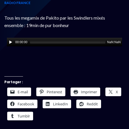
RADIO FRANCE
Tous les megamix de Pakito par les Swindlers mixés
ensemble : 19min de pur bonheur
00:00:00
NaN:NaN
Partager :
E-mail
Pinterest
Imprimer
X
Facebook
LinkedIn
Reddit
Tumblr