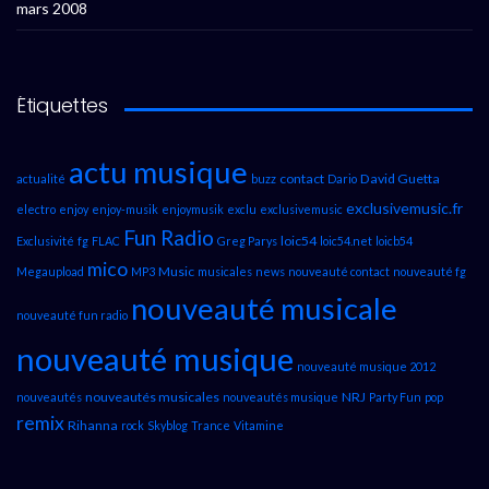
mars 2008
Étiquettes
actu musique
contact
David Guetta
actualité
buzz
Dario
exclusivemusic.fr
electro
enjoy
enjoy-musik
enjoymusik
exclu
exclusivemusic
Fun Radio
loic54
Exclusivité
fg
FLAC
Greg Parys
loic54.net
loicb54
mico
Music
Megaupload
MP3
musicales
news
nouveauté contact
nouveauté fg
nouveauté musicale
nouveauté fun radio
nouveauté musique
nouveauté musique 2012
nouveautés musicales
NRJ
nouveautés
nouveautés musique
Party Fun
pop
remix
Rihanna
rock
Skyblog
Trance
Vitamine