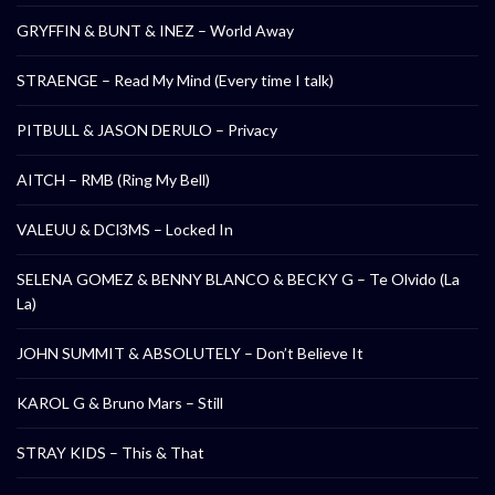
GRYFFIN & BUNT & INEZ – World Away
STRAENGE – Read My Mind (Every time I talk)
PITBULL & JASON DERULO – Privacy
AITCH – RMB (Ring My Bell)
VALEUU & DCl3MS – Locked In
SELENA GOMEZ & BENNY BLANCO & BECKY G – Te Olvido (La
La)
JOHN SUMMIT & ABSOLUTELY – Don’t Believe It
KAROL G & Bruno Mars – Still
STRAY KIDS – This & That