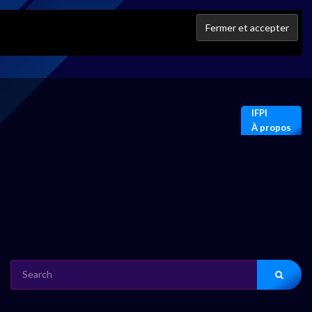
IFPI
À propos
SEARCH
FOR: