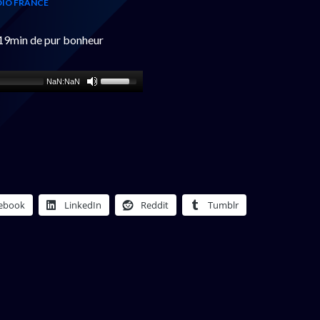
IO FRANCE
 19min de pur bonheur
NaN:NaN
ebook
LinkedIn
Reddit
Tumblr