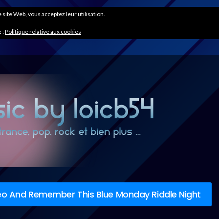
ce site Web, vous acceptez leur utilisation.
 :
Politique relative aux cookies
reo And Remember This Blue Monday Riddle Night