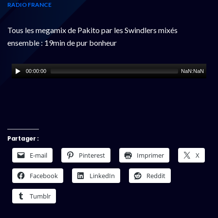
RADIO FRANCE
Tous les megamix de Pakito par les Swindlers mixés
ensemble : 19min de pur bonheur
00:00:00
NaN:NaN
Partager :
E-mail
Pinterest
Imprimer
X
Facebook
LinkedIn
Reddit
Tumblr