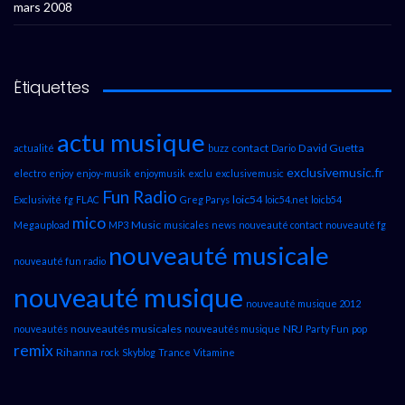
mars 2008
Étiquettes
actu musique
contact
David Guetta
actualité
buzz
Dario
exclusivemusic.fr
electro
enjoy
enjoy-musik
enjoymusik
exclu
exclusivemusic
Fun Radio
loic54
Exclusivité
fg
FLAC
Greg Parys
loic54.net
loicb54
mico
Music
Megaupload
MP3
musicales
news
nouveauté contact
nouveauté fg
nouveauté musicale
nouveauté fun radio
nouveauté musique
nouveauté musique 2012
nouveautés musicales
NRJ
nouveautés
nouveautés musique
Party Fun
pop
remix
Rihanna
rock
Skyblog
Trance
Vitamine