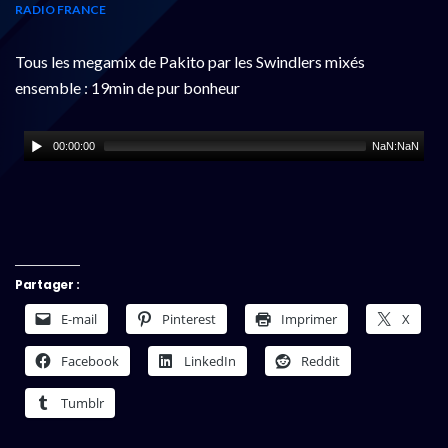
RADIO FRANCE
Tous les megamix de Pakito par les Swindlers mixés
ensemble : 19min de pur bonheur
00:00:00
NaN:NaN
Partager :
E-mail
Pinterest
Imprimer
X
Facebook
LinkedIn
Reddit
Tumblr