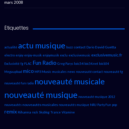
mars 2008
Étiquettes
actu musique
contact
David Guetta
actualité
buzz
Dario
exclusivemusic.fr
electro
enjoy
enjoy-musik
enjoymusik
exclu
exclusivemusic
Fun Radio
loic54
Exclusivité
fg
FLAC
Greg Parys
loic54.net
loicb54
mico
Music
Megaupload
MP3
musicales
news
nouveauté contact
nouveauté fg
nouveauté musicale
nouveauté fun radio
nouveauté musique
nouveauté musique 2012
nouveautés musicales
NRJ
nouveautés
nouveautés musique
Party Fun
pop
remix
Rihanna
rock
Skyblog
Trance
Vitamine