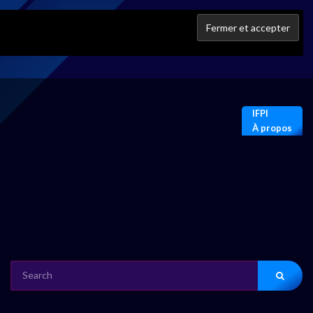
IFPI
À propos
SEARCH
FOR: