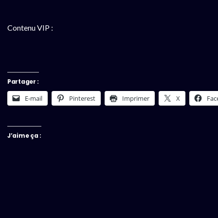
Contenu VIP :
Partager :
E-mail
Pinterest
Imprimer
X
Fac
J’aime ça :