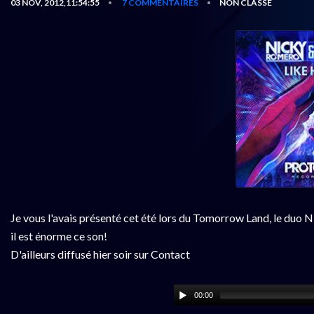
03 NOV, 2012,11:54:55
7 COMMENTAIRES
NON CLASSÉ
•
•
Je vous l'avais présenté cet été lors du Tomorrow Land, le duo 
il est énorme ce son!
D'ailleurs diffusé hier soir sur Contact
00:00