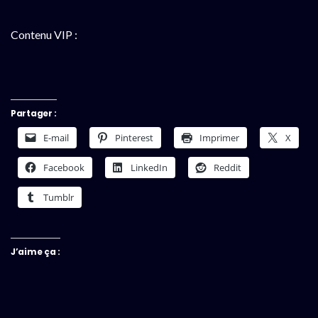
Contenu VIP :
Partager :
E-mail
Pinterest
Imprimer
X
Facebook
LinkedIn
Reddit
Tumblr
J’aime ça :