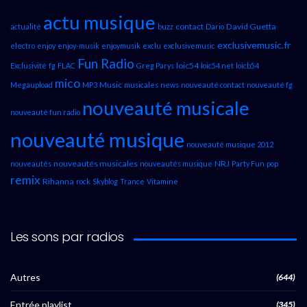
actu musique
contact
David Guetta
actualité
buzz
Dario
exclusivemusic.fr
electro
enjoy
enjoy-musik
enjoymusik
exclu
exclusivemusic
Fun Radio
loic54
Exclusivité
fg
FLAC
Greg Parys
loic54.net
loicb54
mico
Music
Megaupload
MP3
musicales
news
nouveauté contact
nouveauté fg
nouveauté musicale
nouveauté fun radio
nouveauté musique
nouveauté musique 2012
nouveautés musicales
NRJ
nouveautés
nouveautés musique
Party Fun
pop
remix
Rihanna
rock
Skyblog
Trance
Vitamine
Les sons par radios
Autres
(644)
Entrée playlist
(345)