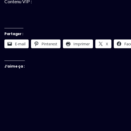
Contenu VIP :
Partager :
E-mail
Pinterest
Imprimer
X
Fac
J’aime ça :