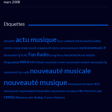
mars 2008
Étiquettes
actu musique
contact
David Guetta
actualité
buzz
Dario
exclusivemusic.fr
electro
enjoy
enjoy-musik
enjoymusik
exclu
exclusivemusic
Fun Radio
loic54
Exclusivité
fg
FLAC
Greg Parys
loic54.net
loicb54
mico
Music
Megaupload
MP3
musicales
news
nouveauté contact
nouveauté fg
nouveauté musicale
nouveauté fun radio
nouveauté musique
nouveauté musique 2012
nouveautés musicales
NRJ
nouveautés
nouveautés musique
Party Fun
pop
remix
Rihanna
rock
Skyblog
Trance
Vitamine