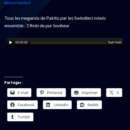
RADIO FRANCE
Tous les megamix de Pakito par les Swindlers mixés
ensemble : 19min de pur bonheur
00:00:00
NaN:NaN
Partager :
E-mail
Pinterest
Imprimer
X
Facebook
LinkedIn
Reddit
Tumblr