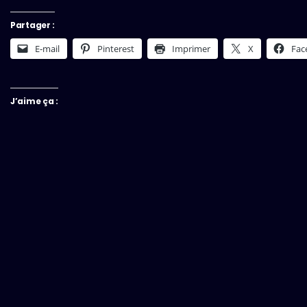
Partager :
E-mail
Pinterest
Imprimer
X
Fac
J’aime ça :