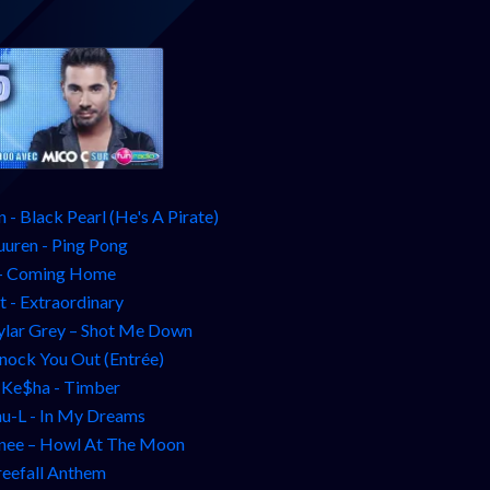
 - Black Pearl (He's A Pirate)
uuren - Ping Pong
 - Coming Home
t - Extraordinary
kylar Grey – Shot Me Down
Knock You Out (Entrée)
t Ke$ha - Timber
-L - In My Dreams
enee – Howl At The Moon
reefall Anthem