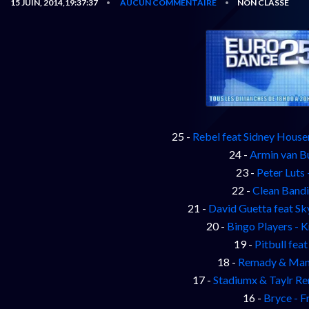
15 JUIN, 2014,19:37:37
AUCUN COMMENTAIRE
NON CLASSÉ
•
•
25 -
Rebel feat Sidney Housen
24 -
Armin van B
23 -
Peter Luts
22 -
Clean Bandi
21 -
David Guetta feat S
20 -
Bingo Players - 
19 -
Pitbull fea
18 -
Remady & Manu
17 -
Stadiumx & Taylr R
16 -
Bryce - F