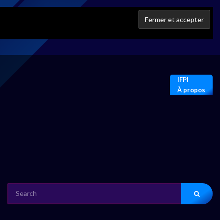
IFPI
À propos
SEARCH
FOR: