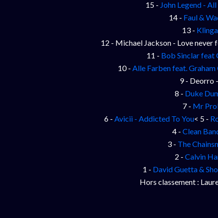
15 -
John Legend - Al
14 -
Faul & Wa
13 -
Klinga
12 - Michael Jackson - Love never 
11 -
Bob Sinclar feat 
10 -
Alle Farben feat. Graham
9 - Deorro 
8 -
Duke Dumo
7 -
Mr Pro
6 -
Avicii - Addicted To You
< 5 -
Ro
4 -
Clean Band
3 -
The Chainsm
2 -
Calvin Ha
1 -
David Guetta & Sho
Hors classement : Laure