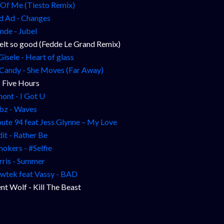
l Of Me (Tiesto Remix)
d Ad - Changes
nde - Jubel
felt so good (Fedde Le Grand Remix)
Gisele - Heart of glass
 Candy - She Moves (Far Away)
- Five Hours
nt - I Got U
bz - Waves
ute 94 feat Jess Glynne – My Love
it - Rather Be
okers - #Selfie
rris - Summer
wtek feat Vassy - BAD
nt Wolf - Kill The Beast