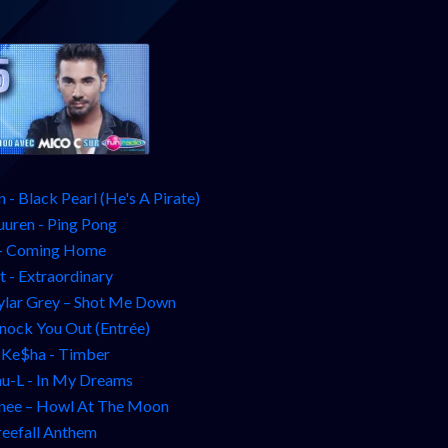
 - Black Pearl (He's A Pirate)
uuren - Ping Pong
 - Coming Home
t - Extraordinary
kylar Grey – Shot Me Down
Knock You Out (Entrée)
t Ke$ha - Timber
-L - In My Dreams
enee – Howl At The Moon
reefall Anthem