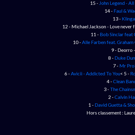
15 -
John Legend - Al
14 -
Faul & Wa
13 -
Klinga
12 - Michael Jackson - Love never 
11 -
Bob Sinclar feat 
10 -
Alle Farben feat. Graham
9 - Deorro 
8 -
Duke Dumo
7 -
Mr Pro
6 -
Avicii - Addicted To You
< 5 -
Ro
4 -
Clean Band
3 -
The Chainsm
2 -
Calvin Ha
1 -
David Guetta & Sho
Hors classement : Laure