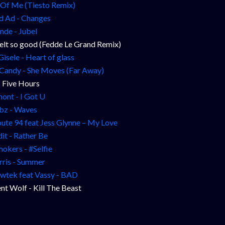
l Of Me (Tiesto Remix)
d Ad - Changes
nde - Jubel
felt so good (Fedde Le Grand Remix)
Gisele - Heart of glass
 Candy - She Moves (Far Away)
- Five Hours
nt - I Got U
bz - Waves
ute 94 feat Jess Glynne – My Love
it - Rather Be
okers - #Selfie
rris - Summer
wtek feat Vassy - BAD
nt Wolf - Kill The Beast