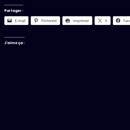
Partager :
E-mail
Pinterest
Imprimer
X
Fac
J’aime ça :