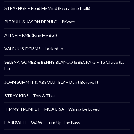
STRAENGE – Read My Mind (Every time I talk)
PITBULL & JASON DERULO – Privacy
AITCH – RMB (Ring My Bell)
VALEUU & DCl3MS – Locked In
SELENA GOMEZ & BENNY BLANCO & BECKY G – Te Olvido (La
La)
JOHN SUMMIT & ABSOLUTELY – Don’t Believe It
STRAY KIDS – This & That
TIMMY TRUMPET – MOA LISA – Wanna Be Loved
HARDWELL – W&W – Turn Up The Bass