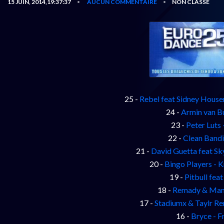
15 JUIN, 2014,19:37:37
AUCUN COMMENTAIRE
NON CLASSÉ
•
•
25 -
Rebel feat Sidney Housen
24 -
Armin van B
23 -
Peter Luts
22 -
Clean Bandi
21 -
David Guetta feat S
20 -
Bingo Players - 
19 -
Pitbull fea
18 -
Remady & Manu
17 -
Stadiumx & Taylr R
16 -
Bryce - F