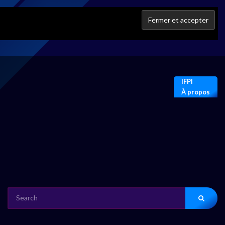
IFPI
À propos
SEARCH
FOR: