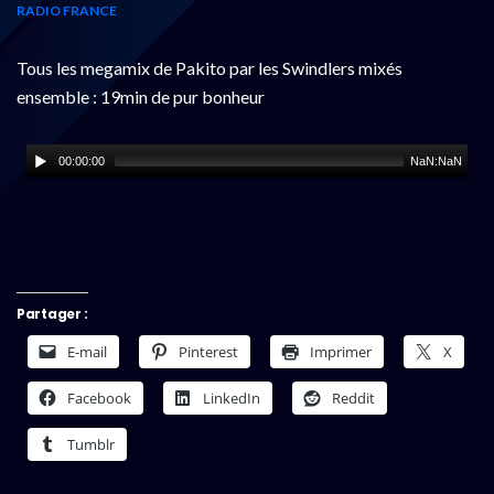
RADIO FRANCE
Tous les megamix de Pakito par les Swindlers mixés
ensemble : 19min de pur bonheur
00:00:00
NaN:NaN
Partager :
E-mail
Pinterest
Imprimer
X
Facebook
LinkedIn
Reddit
Tumblr