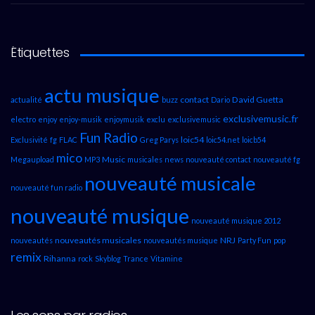
Étiquettes
actu musique
contact
David Guetta
actualité
buzz
Dario
exclusivemusic.fr
electro
enjoy
enjoy-musik
enjoymusik
exclu
exclusivemusic
Fun Radio
loic54
Exclusivité
fg
FLAC
Greg Parys
loic54.net
loicb54
mico
Music
Megaupload
MP3
musicales
news
nouveauté contact
nouveauté fg
nouveauté musicale
nouveauté fun radio
nouveauté musique
nouveauté musique 2012
nouveautés musicales
NRJ
nouveautés
nouveautés musique
Party Fun
pop
remix
Rihanna
rock
Skyblog
Trance
Vitamine