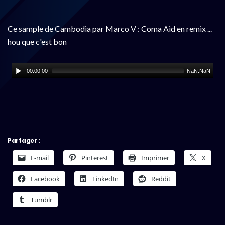
Ce sample de Cambodia par Marco V : Coma Aid en remix ...
hou que c'est bon
00:00:00
NaN:NaN
Partager :
E-mail
Pinterest
Imprimer
X
Facebook
LinkedIn
Reddit
Tumblr