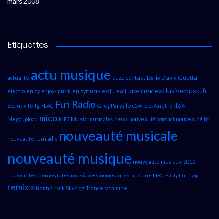
mars 2008
Étiquettes
actu musique
contact
David Guetta
actualité
buzz
Dario
exclusivemusic.fr
electro
enjoy
enjoy-musik
enjoymusik
exclu
exclusivemusic
Fun Radio
loic54
Exclusivité
fg
FLAC
Greg Parys
loic54.net
loicb54
mico
Music
Megaupload
MP3
musicales
news
nouveauté contact
nouveauté fg
nouveauté musicale
nouveauté fun radio
nouveauté musique
nouveauté musique 2012
nouveautés musicales
NRJ
nouveautés
nouveautés musique
Party Fun
pop
remix
Rihanna
rock
Skyblog
Trance
Vitamine