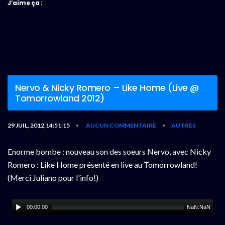
J’aime ça :
Nervo & Nicky Romero – Like Home (Live @
Tomorrowland 2012)
29 JUIL, 2012,14:51:15
AUCUN COMMENTAIRE
AUTRES
•
•
Enorme bombe : nouveau son des soeurs Nervo, avec Nicky
Romero : Like Home présenté en live au Tomorrowland!
(Merci Juliano pour l'info!)
00:00:00
NaN:NaN