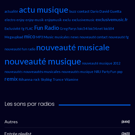
actu musique
contact
David Guetta
actualité
buzz
Dario
exclusivemusic.fr
electro
enjoy
enjoy-musik
enjoymusik
exclu
exclusivemusic
Fun Radio
loic54
Exclusivité
fg
FLAC
Greg Parys
loic54.net
loicb54
mico
Music
Megaupload
MP3
musicales
news
nouveauté contact
nouveauté fg
nouveauté musicale
nouveauté fun radio
nouveauté musique
nouveauté musique 2012
nouveautés musicales
NRJ
nouveautés
nouveautés musique
Party Fun
pop
remix
Rihanna
rock
Skyblog
Trance
Vitamine
Les sons par radios
Autres
(644)
Entrée playlist
(345)