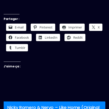
Partager :
E-mail
Pinterest
Imprimer
X
Facebook
LinkedIn
Reddit
Tumblr
J’aime ça :
Nicky Romero & Nervo – Like Home (Original