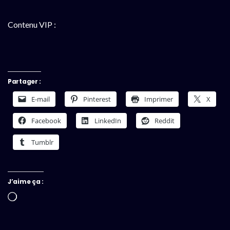
Contenu VIP :
Partager :
E-mail
Pinterest
Imprimer
X
Facebook
LinkedIn
Reddit
Tumblr
J’aime ça :
Chargement…