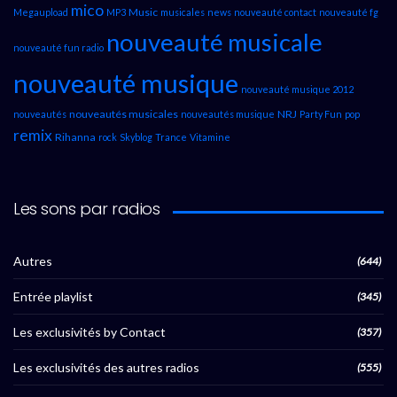
mico
Music
Megaupload
MP3
musicales
news
nouveauté contact
nouveauté fg
nouveauté musicale
nouveauté fun radio
nouveauté musique
nouveauté musique 2012
nouveautés musicales
NRJ
nouveautés
nouveautés musique
Party Fun
pop
remix
Rihanna
rock
Skyblog
Trance
Vitamine
Les sons par radios
Autres
(644)
Entrée playlist
(345)
Les exclusivités by Contact
(357)
Les exclusivités des autres radios
(555)