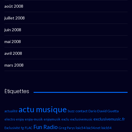
août 2008
juillet 2008
juin 2008
mai 2008
avril 2008
mars 2008
Étiquettes
actu musique
contact
David Guetta
actualité
buzz
Dario
exclusivemusic.fr
electro
enjoy
enjoy-musik
enjoymusik
exclu
exclusivemusic
Fun Radio
loic54
Exclusivité
fg
FLAC
Greg Parys
loic54.net
loicb54