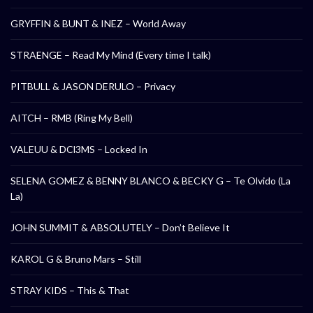
GRYFFIN & BUNT & INEZ – World Away
STRAENGE – Read My Mind (Every time I talk)
PITBULL & JASON DERULO – Privacy
AITCH – RMB (Ring My Bell)
VALEUU & DCl3MS – Locked In
SELENA GOMEZ & BENNY BLANCO & BECKY G – Te Olvido (La
La)
JOHN SUMMIT & ABSOLUTELY – Don’t Believe It
KAROL G & Bruno Mars – Still
STRAY KIDS – This & That