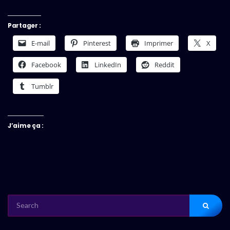
Partager :
E-mail
Pinterest
Imprimer
X
Facebook
LinkedIn
Reddit
Tumblr
J’aime ça :
SEARCH
FOR: