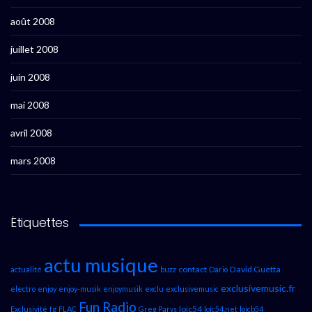
août 2008
juillet 2008
juin 2008
mai 2008
avril 2008
mars 2008
Étiquettes
actu musique
contact
David Guetta
actualité
buzz
Dario
exclusivemusic.fr
electro
enjoy
enjoy-musik
enjoymusik
exclu
exclusivemusic
Fun Radio
loic54
Exclusivité
fg
FLAC
Greg Parys
loic54.net
loicb54