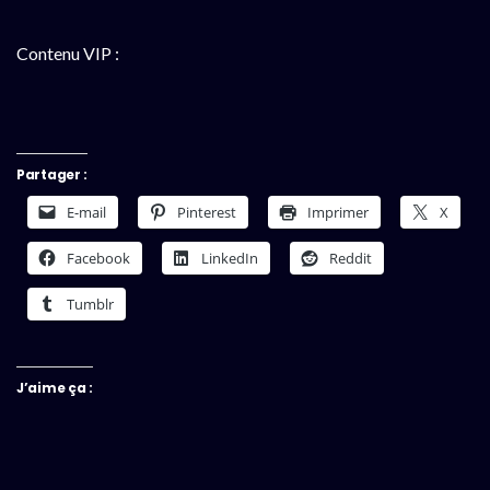
Contenu VIP :
Partager :
E-mail
Pinterest
Imprimer
X
Facebook
LinkedIn
Reddit
Tumblr
J’aime ça :