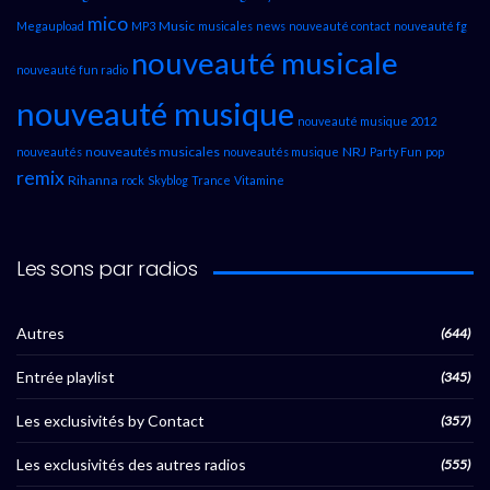
mico
Music
Megaupload
MP3
musicales
news
nouveauté contact
nouveauté fg
nouveauté musicale
nouveauté fun radio
nouveauté musique
nouveauté musique 2012
nouveautés musicales
NRJ
nouveautés
nouveautés musique
Party Fun
pop
remix
Rihanna
rock
Skyblog
Trance
Vitamine
Les sons par radios
Autres
(644)
Entrée playlist
(345)
Les exclusivités by Contact
(357)
Les exclusivités des autres radios
(555)