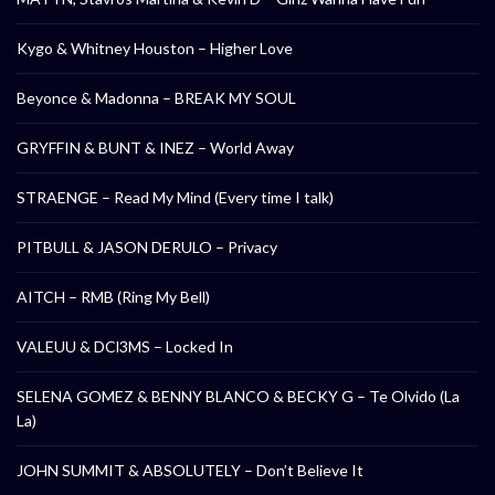
Kygo & Whitney Houston – Higher Love
Beyonce & Madonna – BREAK MY SOUL
GRYFFIN & BUNT & INEZ – World Away
STRAENGE – Read My Mind (Every time I talk)
PITBULL & JASON DERULO – Privacy
AITCH – RMB (Ring My Bell)
VALEUU & DCl3MS – Locked In
SELENA GOMEZ & BENNY BLANCO & BECKY G – Te Olvido (La
La)
JOHN SUMMIT & ABSOLUTELY – Don’t Believe It