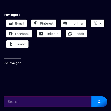
Partager :
E-mail
Pinterest
Imprimer
X
Facebook
LinkedIn
Reddit
Tumblr
J’aime ça :
SEARCH
FOR: