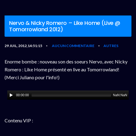
Nervo & Nicky Romero – Like Home (Live @
Tomorrowland 2012)
29 JUIL, 2012,14:51:15
AUCUN COMMENTAIRE
AUTRES
•
•
Enorme bombe : nouveau son des soeurs Nervo, avec Nicky
Romero : Like Home présenté en live au Tomorrowland!
(Merci Juliano pour l'info!)
00:00:00
NaN:NaN
Contenu VIP :