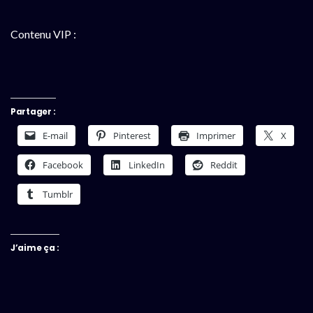
Contenu VIP :
Partager :
E-mail
Pinterest
Imprimer
X
Facebook
LinkedIn
Reddit
Tumblr
J’aime ça :