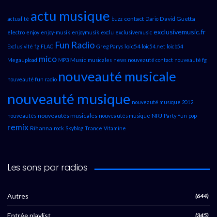
actu musique
contact
David Guetta
actualité
buzz
Dario
exclusivemusic.fr
electro
enjoy
enjoy-musik
enjoymusik
exclu
exclusivemusic
Fun Radio
loic54
Exclusivité
fg
FLAC
Greg Parys
loic54.net
loicb54
mico
Music
Megaupload
MP3
musicales
news
nouveauté contact
nouveauté fg
nouveauté musicale
nouveauté fun radio
nouveauté musique
nouveauté musique 2012
nouveautés musicales
NRJ
nouveautés
nouveautés musique
Party Fun
pop
remix
Rihanna
rock
Skyblog
Trance
Vitamine
Les sons par radios
Autres
(644)
Entrée playlist
(345)