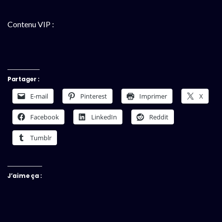
Contenu VIP :
Partager :
E-mail
Pinterest
Imprimer
X
Facebook
LinkedIn
Reddit
Tumblr
J’aime ça :