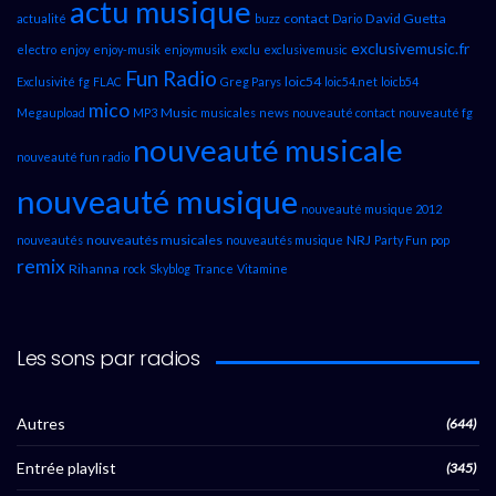
actu musique
contact
David Guetta
actualité
buzz
Dario
exclusivemusic.fr
electro
enjoy
enjoy-musik
enjoymusik
exclu
exclusivemusic
Fun Radio
loic54
Exclusivité
fg
FLAC
Greg Parys
loic54.net
loicb54
mico
Music
Megaupload
MP3
musicales
news
nouveauté contact
nouveauté fg
nouveauté musicale
nouveauté fun radio
nouveauté musique
nouveauté musique 2012
nouveautés musicales
NRJ
nouveautés
nouveautés musique
Party Fun
pop
remix
Rihanna
rock
Skyblog
Trance
Vitamine
Les sons par radios
Autres
(644)
Entrée playlist
(345)