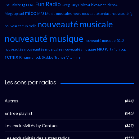
Fun Radio
loic54
Exclusivité
fg
FLAC
Greg Parys
loic54.net
loicb54
mico
Music
Megaupload
MP3
musicales
news
nouveauté contact
nouveauté fg
nouveauté musicale
nouveauté fun radio
nouveauté musique
nouveauté musique 2012
nouveautés musicales
NRJ
nouveautés
nouveautés musique
Party Fun
pop
remix
Rihanna
rock
Skyblog
Trance
Vitamine
Les sons par radios
Autres
(644)
Entrée playlist
(345)
Les exclusivités by Contact
(357)
Les exclusivités des autres radios
(555)