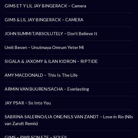
GIMS ET Y LIL JAY BINGERACK – Camera
GIMS & LIL JAY BINGERACK – CAMERA
JOHN SUMMIT/ABSOLUTELY – Don’t Believe It
Umit Besen – Unutmaya Omrum Yeter Mi
SIGALA & JAXOMY & ILAN KIDRON – RIPTIDE
AMY MACDONALD – This Is The Life
ARMIN VAN BUUREN/SACHA – Everlasting
JAY PSAR – So Into You
SABRINA SALERNO/LIA ONE/NILS VAN ZANDT – Love in Rio (Nils
van Zandt Remix)
GIMS – PWR SON ETE – SOLEIL