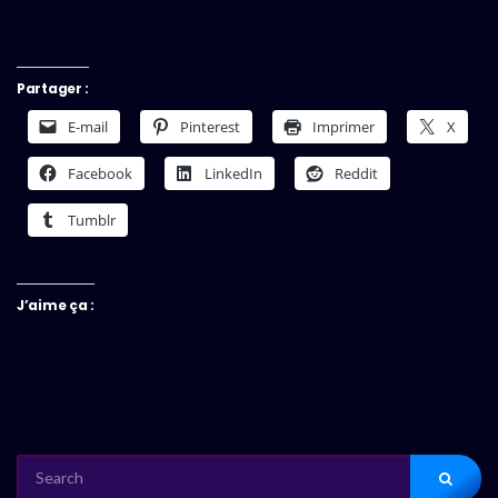
Partager :
E-mail
Pinterest
Imprimer
X
Facebook
LinkedIn
Reddit
Tumblr
J’aime ça :
SEARCH
FOR: