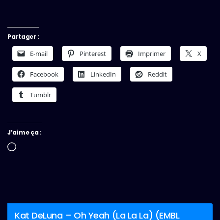
Partager :
E-mail
Pinterest
Imprimer
X
Facebook
LinkedIn
Reddit
Tumblr
J’aime ça :
Chargement…
Kat DeLuna – Oh Yeah (La La La) (EMBL