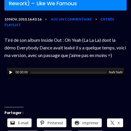
Rework) – Like We Famous
10 NOV, 2010,16:43:16
AUCUN COMMENTAIRE
ENTRÉE
•
•
PLAYLIST
Tiré de son album Inside Out : Oh Yeah (La La La) dont la
démo Everybody Dance avait leaké il y a quelque temps, voici
ma version, avec un passage que j'aime pas en moins =)
00:00:00
NaN:NaN
Partager :
E-mail
Pinterest
Imprimer
X