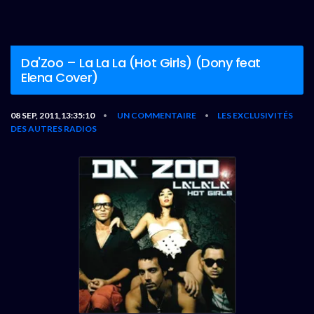
Da'Zoo – La La La (Hot Girls) (Dony feat
Elena Cover)
08 SEP, 2011,13:35:10
UN COMMENTAIRE
LES EXCLUSIVITÉS
•
•
DES AUTRES RADIOS