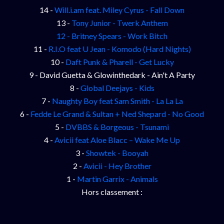
14 -
Will.i.am feat. Miley Cyrus - Fall Down
13 -
Tony Junior - Twerk Anthem
12 -
Britney Spears - Work Bitch
11 -
R.I.O feat U Jean - Komodo (Hard Nights)
10 -
Daft Punk & Pharell - Get Lucky
9 - David Guetta & Glowinthedark - Ain't A Party
8 -
Global Deejays - Kids
7 -
Naughty Boy feat Sam Smith - La La La
6 -
Fedde Le Grand & Sultan + Ned Shepard - No Good
5 -
DVBBS & Borgeous - Tsunami
4 -
Avicii feat Aloe Blacc – Wake Me Up
3 -
Showtek - Booyah
2 -
Avicii - Hey Brother
1 -
Martin Garrix - Animals
Hors classement :