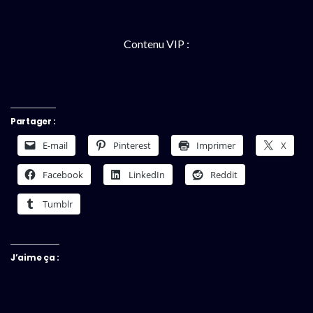
Contenu VIP :
Partager :
E-mail
Pinterest
Imprimer
X
Facebook
LinkedIn
Reddit
Tumblr
J’aime ça :