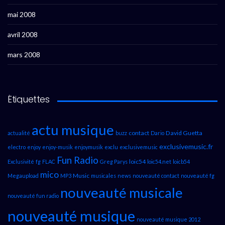
mai 2008
avril 2008
mars 2008
Étiquettes
actu musique
contact
David Guetta
actualité
buzz
Dario
exclusivemusic.fr
electro
enjoy
enjoy-musik
enjoymusik
exclu
exclusivemusic
Fun Radio
loic54
Exclusivité
fg
FLAC
Greg Parys
loic54.net
loicb54
mico
Music
Megaupload
MP3
musicales
news
nouveauté contact
nouveauté fg
nouveauté musicale
nouveauté fun radio
nouveauté musique
nouveauté musique 2012