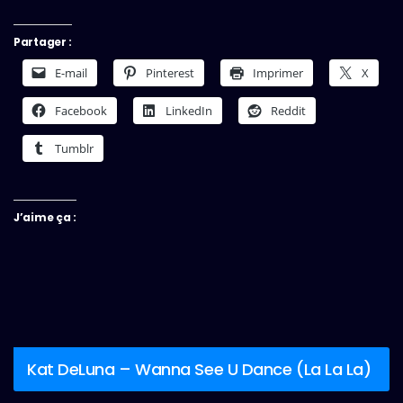
Partager :
E-mail
Pinterest
Imprimer
X
Facebook
LinkedIn
Reddit
Tumblr
J’aime ça :
Kat DeLuna – Wanna See U Dance (La La La)