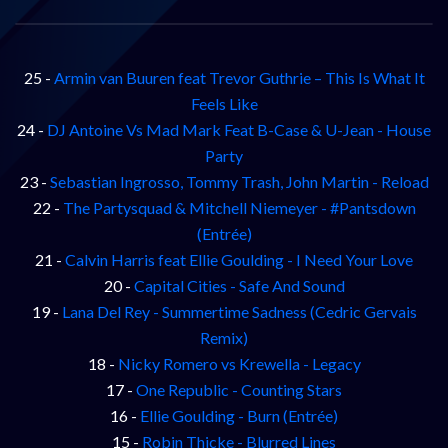
25 -
Armin van Buuren feat Trevor Guthrie – This Is What It
Feels Like
24 -
DJ Antoine Vs Mad Mark Feat B-Case & U-Jean - House
Party
23 -
Sebastian Ingrosso, Tommy Trash, John Martin - Reload
22 -
The Partysquad & Mitchell Niemeyer - #Pantsdown
(Entrée)
21 -
Calvin Harris feat Ellie Goulding - I Need Your Love
20 -
Capital Cities - Safe And Sound
19 -
Lana Del Rey - Summertime Sadness (Cedric Gervais
Remix)
18 -
Nicky Romero vs Krewella - Legacy
17 -
One Republic - Counting Stars
16 -
Ellie Goulding - Burn (Entrée)
15 -
Robin Thicke - Blurred Lines