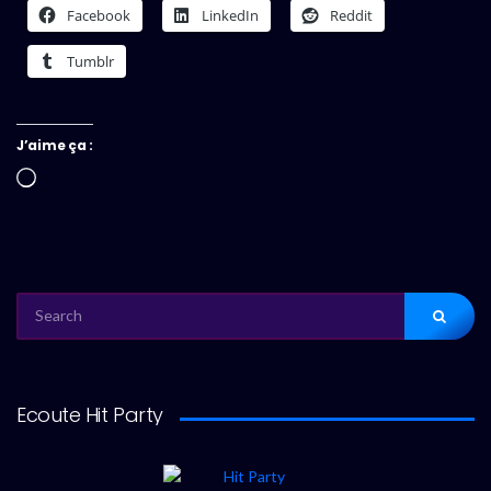
Facebook
LinkedIn
Reddit
Tumblr
J’aime ça :
Chargement…
SEARCH
FOR:
Ecoute Hit Party