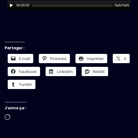
00:00:00
NaN:NaN
Partager :
E-mail
Pinterest
Imprimer
X
Facebook
LinkedIn
Reddit
Tumblr
J’aime ça :
Chargement…