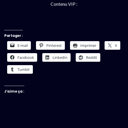
Contenu VIP :
Partager :
E-mail
Pinterest
Imprimer
X
Facebook
LinkedIn
Reddit
Tumblr
J’aime ça :