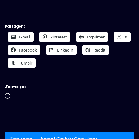
Partager :
E-mail
Pinterest
Imprimer
X
Facebook
LinkedIn
Reddit
Tumblr
J’aime ça :
Chargement…