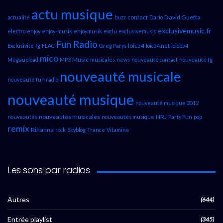
actu musique
contact
David Guetta
actualité
buzz
Dario
exclusivemusic.fr
electro
enjoy
enjoy-musik
enjoymusik
exclu
exclusivemusic
Fun Radio
loic54
Exclusivité
fg
FLAC
Greg Parys
loic54.net
loicb54
mico
Music
Megaupload
MP3
musicales
news
nouveauté contact
nouveauté fg
nouveauté musicale
nouveauté fun radio
nouveauté musique
nouveauté musique 2012
nouveautés musicales
NRJ
nouveautés
nouveautés musique
Party Fun
pop
remix
Rihanna
rock
Skyblog
Trance
Vitamine
Les sons par radios
Autres
(644)
Entrée playlist
(345)