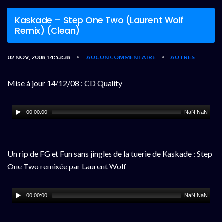
Kaskade – Step One Two (Laurent Wolf
Remix) (Clean)
02 NOV, 2008,14:53:38
AUCUN COMMENTAIRE
AUTRES
•
•
Mise à jour 14/12/08 : CD Quality
00:00:00
NaN:NaN
Un rip de FG et Fun sans jingles de la tuerie de Kaskade : Step
One Two remixée par Laurent Wolf
00:00:00
NaN:NaN