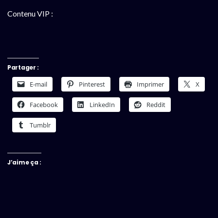
Contenu VIP :
Partager :
E-mail
Pinterest
Imprimer
X
Facebook
LinkedIn
Reddit
Tumblr
J’aime ça :