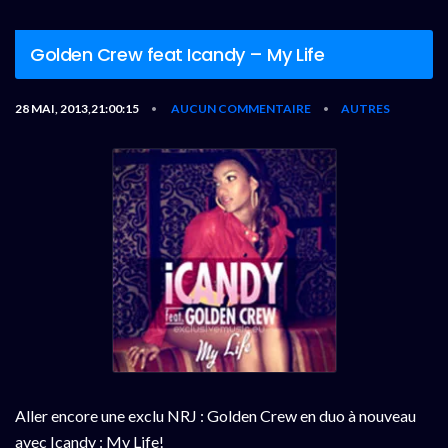
Golden Crew feat Icandy – My Life
28 MAI, 2013,21:00:15
AUCUN COMMENTAIRE
AUTRES
•
•
Aller encore une exclu NRJ : Golden Crew en duo à nouveau
avec Icandy : My Life!