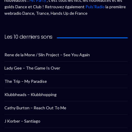
nouveautés :
Hit Party
, c’est tous les hits, les nouveautés et les
golds Dance et Club ! Retrouvez également
Puls’Radio
la première
webradio Dance, Trance, Hands Up de France
Les 10 derniers sons
Rene de la Mone / Slin Project – See You Again
Lady Gee – The Game Is Over
The Trip – My Paradise
Klubbheads – Klubbhopping
Cathy Burton – Reach Out To Me
J Korber – Santiago