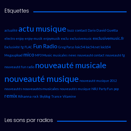
Étiquettes
actu musique
contact
David Guetta
actualité
buzz
Dario
exclusivemusic.fr
electro
enjoy
enjoy-musik
enjoymusik
exclu
exclusivemusic
Fun Radio
loic54
Exclusivité
fg
FLAC
Greg Parys
loic54.net
loicb54
mico
Music
Megaupload
MP3
musicales
news
nouveauté contact
nouveauté fg
nouveauté musicale
nouveauté fun radio
nouveauté musique
nouveauté musique 2012
nouveautés musicales
NRJ
nouveautés
nouveautés musique
Party Fun
pop
remix
Rihanna
rock
Skyblog
Trance
Vitamine
Les sons par radios