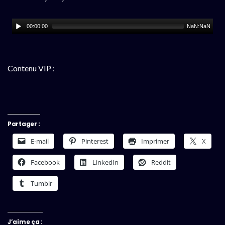
00:00:00
NaN:NaN
Contenu VIP :
Partager :
E-mail
Pinterest
Imprimer
X
Facebook
LinkedIn
Reddit
Tumblr
J’aime ça :