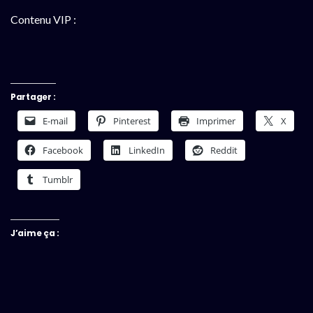
Contenu VIP :
Partager :
E-mail
Pinterest
Imprimer
X
Facebook
LinkedIn
Reddit
Tumblr
J’aime ça :