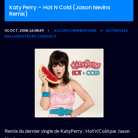
Katy Perry – Hot N Cold (Jason Nevins
Remix)
01 OCT, 2008,16:08:49
AUCUN COMMENTAIRE
AUTRES
LES
•
•
EXCLUSIVITÉS BY CONTACT
Remix du dernier single de KatyPerry : Hot'n'Cold par Jason