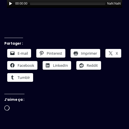
00:00:00
NaN:NaN
Partager :
E-mail
Pinterest
Imprimer
X
Facebook
LinkedIn
Reddit
Tumblr
J’aime ça :
Chargement…