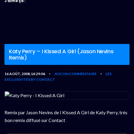
J’aime ça :
Katy Perry – I Kissed A Girl (Jason Nevins
Remix)
16 AOÛT, 2008,14:29:06
AUCUN COMMENTAIRE
LES
•
•
EXCLUSIVITÉS BY CONTACT
Remix par Jason Nevins de I Kissed A Girl de Katy Perry, très
bon remix diffusé sur Contact