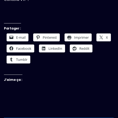
Partager :
E-mail
Pinterest
Imprimer
X
Facebook
LinkedIn
Reddit
Tumblr
J’aime ça :