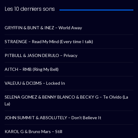
Les 10 derniers sons
GRYFFIN & BUNT & INEZ – World Away
STRAENGE – Read My Mind (Every time I talk)
PITBULL & JASON DERULO – Privacy
AITCH – RMB (Ring My Bell)
VALEUU & DCl3MS – Locked In
SELENA GOMEZ & BENNY BLANCO & BECKY G – Te Olvido (La
La)
JOHN SUMMIT & ABSOLUTELY – Don’t Believe It
KAROL G & Bruno Mars – Still