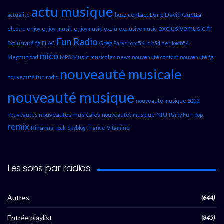
actu musique
contact
David Guetta
actualité
buzz
Dario
exclusivemusic.fr
electro
enjoy
enjoy-musik
enjoymusik
exclu
exclusivemusic
Fun Radio
loic54
Exclusivité
fg
FLAC
Greg Parys
loic54.net
loicb54
mico
Music
Megaupload
MP3
musicales
news
nouveauté contact
nouveauté fg
nouveauté musicale
nouveauté fun radio
nouveauté musique
nouveauté musique 2012
nouveautés musicales
NRJ
nouveautés
nouveautés musique
Party Fun
pop
remix
Rihanna
rock
Skyblog
Trance
Vitamine
Les sons par radios
Autres
(644)
Entrée playlist
(345)