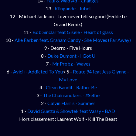
14 -
Faul & Wad Ad - Changes
13 -
Klingande - Jubel
12 - Michael Jackson - Love never felt so good (Fedde Le
Grand Remix)
11 -
Bob Sinclar feat Gisele - Heart of glass
10 -
Alle Farben feat. Graham Candy - She Moves (Far Away)
9 - Deorro - Five Hours
8 -
Duke Dumont - I Got U
7 -
Mr Probz - Waves
6 -
Avicii - Addicted To You
< 5 -
Route 94 feat Jess Glynne –
My Love
4 -
Clean Bandit - Rather Be
3 -
The Chainsmokers - #Selfie
2 -
Calvin Harris - Summer
1 -
David Guetta & Showtek feat Vassy - BAD
Hors classement : Laurent Wolf - Kill The Beast