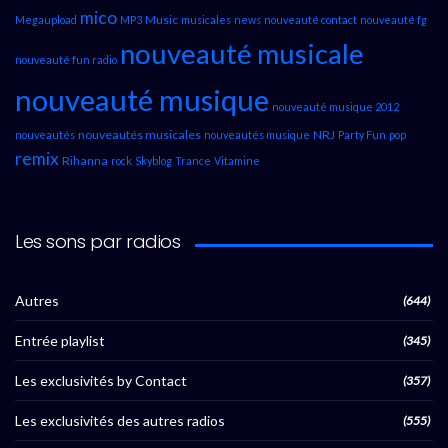
mico
Music
Megaupload
MP3
musicales
news
nouveauté contact
nouveauté fg
nouveauté musicale
nouveauté fun radio
nouveauté musique
nouveauté musique 2012
nouveautés musicales
NRJ
nouveautés
nouveautés musique
Party Fun
pop
remix
Rihanna
rock
Skyblog
Trance
Vitamine
Les sons par radios
Autres
(644)
Entrée playlist
(345)
Les exclusivités by Contact
(357)
Les exclusivités des autres radios
(555)