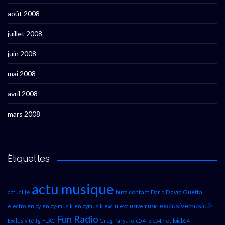
août 2008
juillet 2008
juin 2008
mai 2008
avril 2008
mars 2008
Étiquettes
actu musique
contact
David Guetta
actualité
buzz
Dario
exclusivemusic.fr
electro
enjoy
enjoy-musik
enjoymusik
exclu
exclusivemusic
Fun Radio
loic54
Exclusivité
fg
FLAC
Greg Parys
loic54.net
loicb54