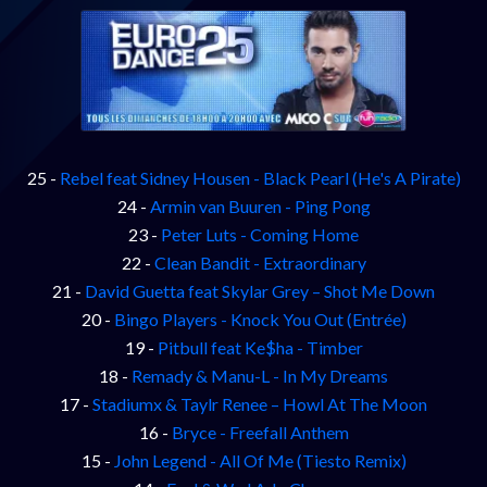
25 -
Rebel feat Sidney Housen - Black Pearl (He's A Pirate)
24 -
Armin van Buuren - Ping Pong
23 -
Peter Luts - Coming Home
22 -
Clean Bandit - Extraordinary
21 -
David Guetta feat Skylar Grey – Shot Me Down
20 -
Bingo Players - Knock You Out (Entrée)
19 -
Pitbull feat Ke$ha - Timber
18 -
Remady & Manu-L - In My Dreams
17 -
Stadiumx & Taylr Renee – Howl At The Moon
16 -
Bryce - Freefall Anthem
15 -
John Legend - All Of Me (Tiesto Remix)