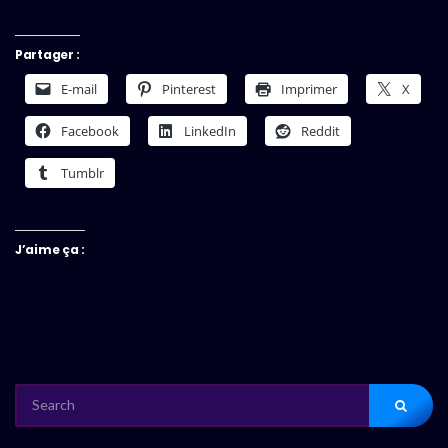
Partager :
E-mail
Pinterest
Imprimer
X
Facebook
LinkedIn
Reddit
Tumblr
J’aime ça :
SEARCH
FOR: