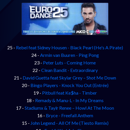
25 -
Rebel feat Sidney Housen - Black Pearl (He's A Pirate)
24 -
Armin van Buuren - Ping Pong
23 -
Peter Luts - Coming Home
22 -
Clean Bandit - Extraordinary
21 -
David Guetta feat Skylar Grey – Shot Me Down
20 -
Bingo Players - Knock You Out (Entrée)
19 -
Pitbull feat Ke$ha - Timber
18 -
Remady & Manu-L - In My Dreams
17 -
Stadiumx & Taylr Renee – Howl At The Moon
16 -
Bryce - Freefall Anthem
15 -
John Legend - All Of Me (Tiesto Remix)