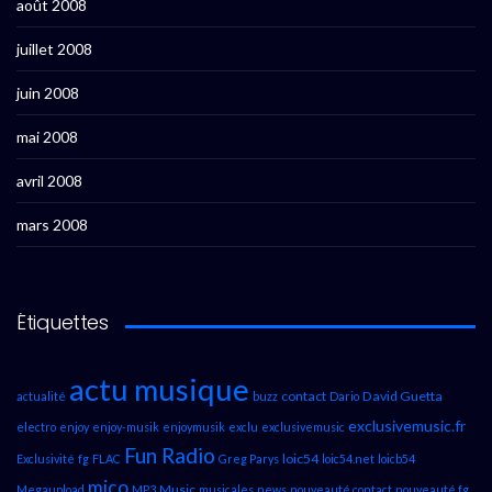
août 2008
juillet 2008
juin 2008
mai 2008
avril 2008
mars 2008
Étiquettes
actu musique
contact
David Guetta
actualité
buzz
Dario
exclusivemusic.fr
electro
enjoy
enjoy-musik
enjoymusik
exclu
exclusivemusic
Fun Radio
loic54
Exclusivité
fg
FLAC
Greg Parys
loic54.net
loicb54
mico
Music
Megaupload
MP3
musicales
news
nouveauté contact
nouveauté fg