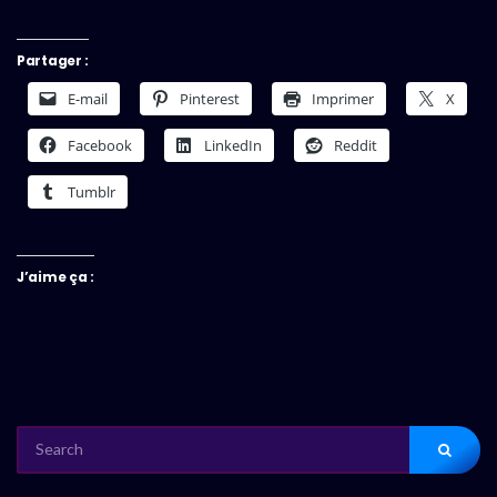
Partager :
E-mail
Pinterest
Imprimer
X
Facebook
LinkedIn
Reddit
Tumblr
J’aime ça :
SEARCH
FOR: