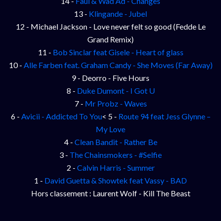
14 -
Faul & Wad Ad - Changes
13 -
Klingande - Jubel
12 - Michael Jackson - Love never felt so good (Fedde Le
Grand Remix)
11 -
Bob Sinclar feat Gisele - Heart of glass
10 -
Alle Farben feat. Graham Candy - She Moves (Far Away)
9 - Deorro - Five Hours
8 -
Duke Dumont - I Got U
7 -
Mr Probz - Waves
6 -
Avicii - Addicted To You
< 5 -
Route 94 feat Jess Glynne –
My Love
4 -
Clean Bandit - Rather Be
3 -
The Chainsmokers - #Selfie
2 -
Calvin Harris - Summer
1 -
David Guetta & Showtek feat Vassy - BAD
Hors classement : Laurent Wolf - Kill The Beast