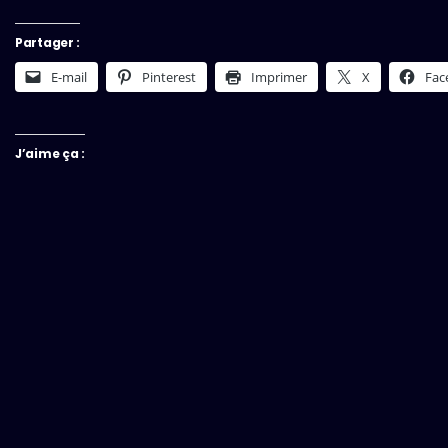
Partager :
E-mail
Pinterest
Imprimer
X
Fac
J’aime ça :