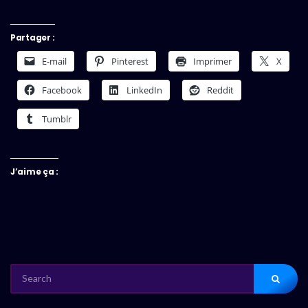
Partager :
E-mail
Pinterest
Imprimer
X
Facebook
LinkedIn
Reddit
Tumblr
J’aime ça :
SEARCH
FOR: