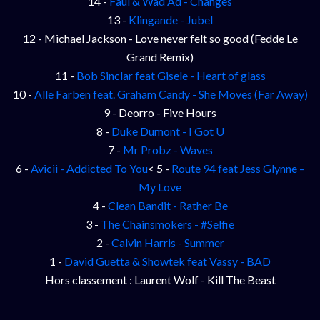
14 -
Faul & Wad Ad - Changes
13 -
Klingande - Jubel
12 - Michael Jackson - Love never felt so good (Fedde Le
Grand Remix)
11 -
Bob Sinclar feat Gisele - Heart of glass
10 -
Alle Farben feat. Graham Candy - She Moves (Far Away)
9 - Deorro - Five Hours
8 -
Duke Dumont - I Got U
7 -
Mr Probz - Waves
6 -
Avicii - Addicted To You
< 5 -
Route 94 feat Jess Glynne –
My Love
4 -
Clean Bandit - Rather Be
3 -
The Chainsmokers - #Selfie
2 -
Calvin Harris - Summer
1 -
David Guetta & Showtek feat Vassy - BAD
Hors classement : Laurent Wolf - Kill The Beast