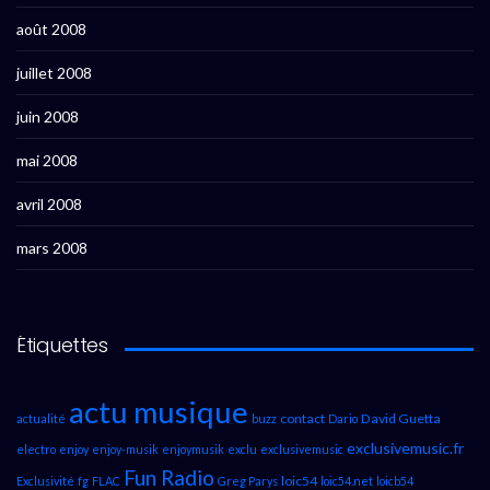
août 2008
juillet 2008
juin 2008
mai 2008
avril 2008
mars 2008
Étiquettes
actu musique
contact
David Guetta
actualité
buzz
Dario
exclusivemusic.fr
electro
enjoy
enjoy-musik
enjoymusik
exclu
exclusivemusic
Fun Radio
loic54
Exclusivité
fg
FLAC
Greg Parys
loic54.net
loicb54