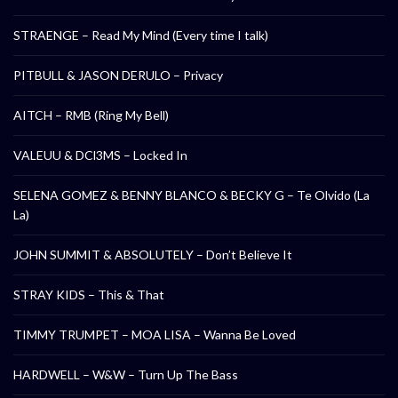
STRAENGE – Read My Mind (Every time I talk)
PITBULL & JASON DERULO – Privacy
AITCH – RMB (Ring My Bell)
VALEUU & DCl3MS – Locked In
SELENA GOMEZ & BENNY BLANCO & BECKY G – Te Olvido (La
La)
JOHN SUMMIT & ABSOLUTELY – Don’t Believe It
STRAY KIDS – This & That
TIMMY TRUMPET – MOA LISA – Wanna Be Loved
HARDWELL – W&W – Turn Up The Bass