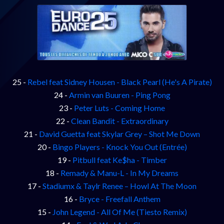
25 -
Rebel feat Sidney Housen - Black Pearl (He's A Pirate)
24 -
Armin van Buuren - Ping Pong
23 -
Peter Luts - Coming Home
22 -
Clean Bandit - Extraordinary
21 -
David Guetta feat Skylar Grey – Shot Me Down
20 -
Bingo Players - Knock You Out (Entrée)
19 -
Pitbull feat Ke$ha - Timber
18 -
Remady & Manu-L - In My Dreams
17 -
Stadiumx & Taylr Renee – Howl At The Moon
16 -
Bryce - Freefall Anthem
15 -
John Legend - All Of Me (Tiesto Remix)