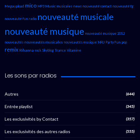
mico
Music
Megaupload
MP3
musicales
news
nouveauté contact
nouveauté fg
nouveauté musicale
nouveauté fun radio
nouveauté musique
nouveauté musique 2012
nouveautés musicales
NRJ
nouveautés
nouveautés musique
Party Fun
pop
remix
Rihanna
rock
Skyblog
Trance
Vitamine
Les sons par radios
Autres
(644)
Entrée playlist
(345)
Les exclusivités by Contact
(357)
Les exclusivités des autres radios
(555)