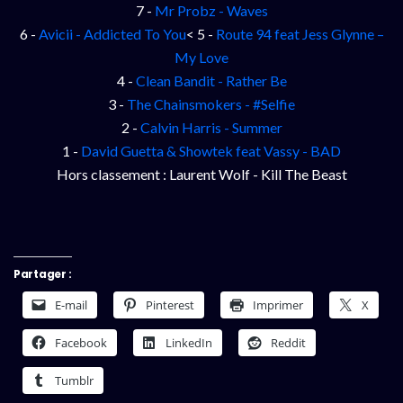
7 -
Mr Probz - Waves
6 -
Avicii - Addicted To You
< 5 -
Route 94 feat Jess Glynne –
My Love
4 -
Clean Bandit - Rather Be
3 -
The Chainsmokers - #Selfie
2 -
Calvin Harris - Summer
1 -
David Guetta & Showtek feat Vassy - BAD
Hors classement : Laurent Wolf - Kill The Beast
Partager :
E-mail
Pinterest
Imprimer
X
Facebook
LinkedIn
Reddit
Tumblr