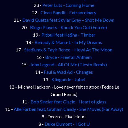
23 -
Peter Luts - Coming Home
22 -
Clean Bandit - Extraordinary
21 -
David Guetta feat Skylar Grey – Shot Me Down
20 -
Bingo Players - Knock You Out (Entrée)
19 -
Pitbull feat Ke$ha - Timber
18 -
Remady & Manu-L - In My Dreams
17 -
Stadiumx & Taylr Renee – Howl At The Moon
16 -
Bryce - Freefall Anthem
15 -
John Legend - All Of Me (Tiesto Remix)
14 -
Faul & Wad Ad - Changes
13 -
Klingande - Jubel
12 - Michael Jackson - Love never felt so good (Fedde Le
Grand Remix)
11 -
Bob Sinclar feat Gisele - Heart of glass
10 -
Alle Farben feat. Graham Candy - She Moves (Far Away)
9 - Deorro - Five Hours
8 -
Duke Dumont - I Got U