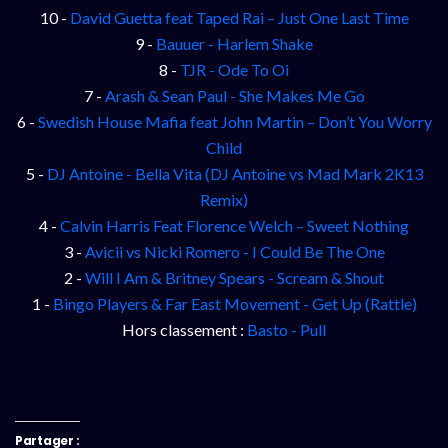
10 -
David Guetta feat Taped Rai – Just One Last Time
9 -
Bauuer - Harlem Shake
8 -
TJR - Ode To Oi
7 -
Arash & Sean Paul - She Makes Me Go
6 -
Swedish House Mafia feat John Martin – Don’t You Worry
Child
5 -
DJ Antoine - Bella Vita (DJ Antoine vs Mad Mark 2K13
Remix)
4 -
Calvin Harris Feat Florence Welch – Sweet Nothing
3 -
Avicii vs Nicki Romero - I Could Be The One
2 -
Will I Am & Britney Spears - Scream & Shout
1 -
Bingo Players & Far East Movement - Get Up (Rattle)
Hors classement :
Basto - Pull
Partager :