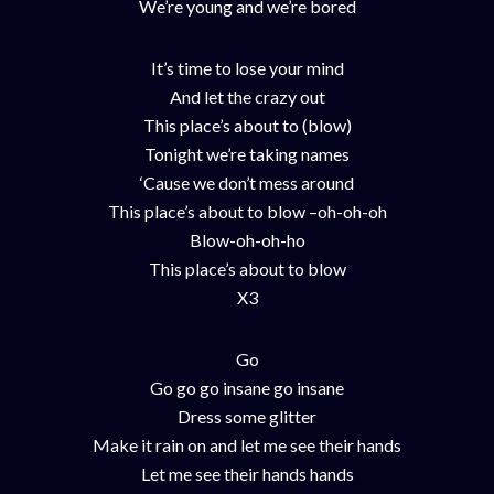
We’re young and we’re bored
It’s time to lose your mind
And let the crazy out
This place’s about to (blow)
Tonight we’re taking names
‘Cause we don’t mess around
This place’s about to blow –oh-oh-oh
Blow-oh-oh-ho
This place’s about to blow
X3
Go
Go go go insane go insane
Dress some glitter
Make it rain on and let me see their hands
Let me see their hands hands