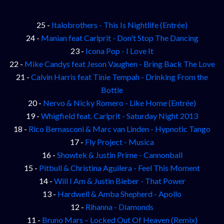
25 -
Italobrothers - This Is Nightlife (Entrée)
24 -
Manian feat Carlprit - Don't Stop The Dancing
23 -
Icona Pop - I Love It
22 -
Mike Candys feat Jeson Vaughen - Bring Back The Love
21 -
Calvin Harris feat Tinie Tempah - Drinking From the
Bottle
20 -
Nervo & Nicky Romero - Like Home (Entrée)
19 -
Whigfield feat. Carlprit - Saturday Night 2013
18 -
Rico Bernasconi & Marc van Linden - Hypnotic Tango
17 -
Fly Project - Musica
16 -
Showtek & Justin Prime - Cannonball
15 -
Pitbull & Christina Aguilera - Feel This Moment
14 -
Will I Am & Justin Bieber - That Power
13 -
Hardwell & Amba Shepherd - Apollo
12 -
Rihanna - Diamonds
11 -
Bruno Mars – Locked Out Of Heaven (Remix)