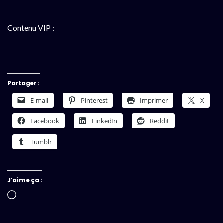
Contenu VIP :
Partager :
E-mail
Pinterest
Imprimer
X
Facebook
LinkedIn
Reddit
Tumblr
J’aime ça :
Chargement…