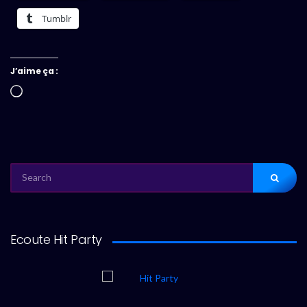
Tumblr
J’aime ça :
Chargement…
SEARCH
FOR:
Ecoute Hit Party