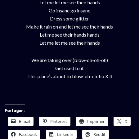
Let me let me see their hands
Go insane go insane
Dress some glitter
Make it rain on and let me see their hands
Let me see their hands hands
Let me let me see their hands
We are taking over (blow-oh-oh-oh)
Get used to it
This place’s about to blow-oh-oh-ho X 3
Partager :
E-mail
Pinterest
Imprimer
X
Facebook
LinkedIn
Reddit