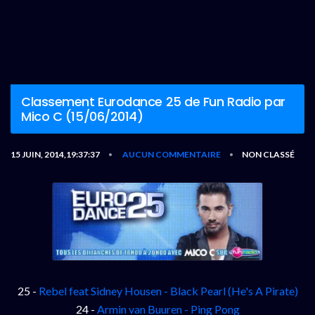
Classement Eurodance 25 de Fun Radio par
Mico C (15/06/2014)
15 JUIN, 2014,19:37:37
AUCUN COMMENTAIRE
NON CLASSÉ
•
•
25 -
Rebel feat Sidney Housen - Black Pearl (He's A Pirate)
24 -
Armin van Buuren - Ping Pong