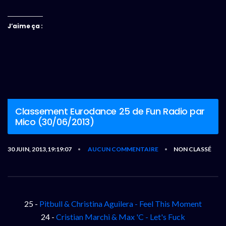
J’aime ça :
Classement Eurodance 25 de Fun Radio par
Mico (30/06/2013)
30 JUIN, 2013,19:19:07
AUCUN COMMENTAIRE
NON CLASSÉ
•
•
25 -
Pitbull & Christina Aguilera - Feel This Moment
24 -
Cristian Marchi & Max 'C - Let's Fuck