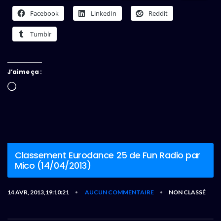
Facebook
LinkedIn
Reddit
Tumblr
J’aime ça :
Chargement…
Classement Eurodance 25 de Fun Radio par
Mico (14/04/2013)
14 AVR, 2013,19:10:21
AUCUN COMMENTAIRE
NON CLASSÉ
•
•