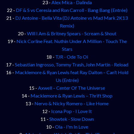
23 -
Alex Mica - Dalinda
22 -
DF & S vs Ceresia and Ron Carroll - Bang Bang (Entrée)
21 -
DJ Antoine - Bella Vita (DJ Antoine vs Mad Mark 2K13
Remix)
20 -
Will I Am & Britney Spears - Scream & Shout
19 -
Nick Corline Feat. Nuthin Under A Million - Touch The
Stars
18 -
TJR - Ode To Oi
17 -
Sebastian Ingrosso, Tommy Trash, John Martin - Reload
16 -
Macklemore & Ryan Lewis feat Ray Dalton – Can’t Hold
Us (Entrée)
15 -
Axwell – Center Of The Universe
14 -
Macklemore & Ryan Lewis – Thrift Shop
13 -
Nervo & Nicky Romero - Like Home
12 -
Icona Pop - I Love It
11 -
Showtek - Slow Down
10 -
Ola - I'm In Love