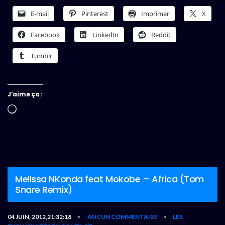
E-mail
Pinterest
Imprimer
X
Facebook
LinkedIn
Reddit
Tumblr
J’aime ça :
Chargement…
Melissa NKonda feat Mokobe – Africa (Tom
Snare Remix)
04 JUIN, 2012,21:32:18
AUCUN COMMENTAIRE
LES
•
•