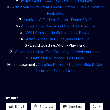
9 -
Major Lazer - Watch Out For This (Bumaye)
8 -
Armin van Buuren feat Trevor Guthrie – This Is What It
Feels Like
7 -
Lumidee & Fat Man Scoop - Dance 2013
6 -
Avicii vs Nicki Romero - I Could Be The One
5 -
Will I Am & Justin Bieber - That Power
4 -
Arash & Sean Paul - She Makes Me Go
3 - David Guetta & Akon - Play Hard
2 -
Calvin Harris feat Ellie Goulding - I Need Your Love
1 -
Daft Punk & Pharell - Get Lucky
Hors classement :
Carolina Marquez feat. Flo Rida & Dale
Saunders - Sing La La La
Partager :
E-mail
Pinterest
Imprimer
X