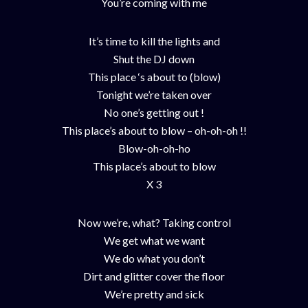
You’re coming with me
It’s time to kill the lights and
Shut the DJ down
This place ‘s about to (blow)
Tonight we’re taken over
No one’s getting out !
This place’s about to blow – oh-oh-oh !!
Blow-oh-oh-ho
This place’s about to blow
X 3
Now we’re, what? Taking control
We get what we want
We do what you don’t
Dirt and glitter cover the floor
We’re pretty and sick