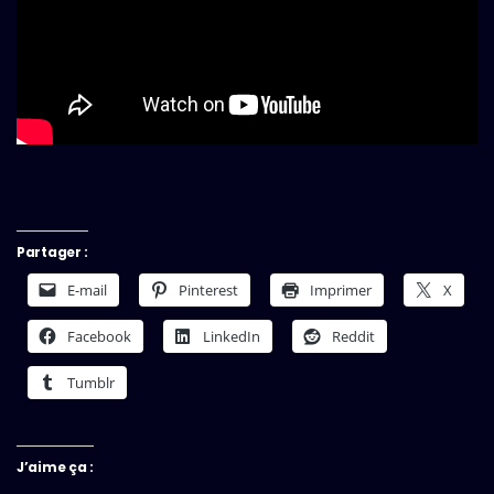
Partager :
E-mail
Pinterest
Imprimer
X
Facebook
LinkedIn
Reddit
Tumblr
J’aime ça :