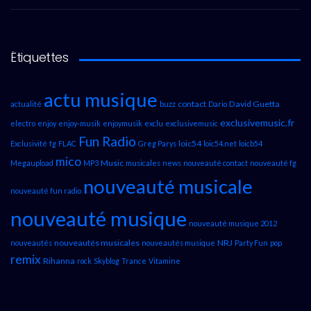
Étiquettes
actu musique
contact
David Guetta
actualité
buzz
Dario
exclusivemusic.fr
electro
enjoy
enjoy-musik
enjoymusik
exclu
exclusivemusic
Fun Radio
loic54
Exclusivité
fg
FLAC
Greg Parys
loic54.net
loicb54
mico
Music
Megaupload
MP3
musicales
news
nouveauté contact
nouveauté fg
nouveauté musicale
nouveauté fun radio
nouveauté musique
nouveauté musique 2012
nouveautés musicales
NRJ
nouveautés
nouveautés musique
Party Fun
pop
remix
Rihanna
rock
Skyblog
Trance
Vitamine