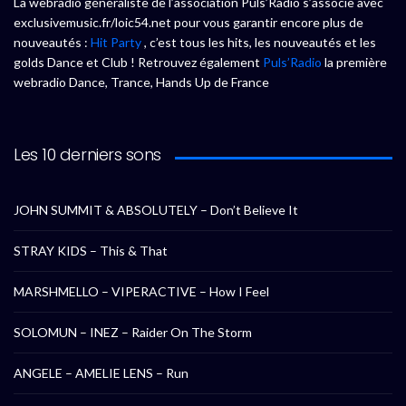
La webradio généraliste de l’association Puls’Radio s’associe avec
exclusivemusic.fr/loic54.net pour vous garantir encore plus de
nouveautés :
Hit Party
, c’est tous les hits, les nouveautés et les
golds Dance et Club ! Retrouvez également
Puls’Radio
la première
webradio Dance, Trance, Hands Up de France
Les 10 derniers sons
JOHN SUMMIT & ABSOLUTELY – Don’t Believe It
STRAY KIDS – This & That
MARSHMELLO – VIPERACTIVE – How I Feel
SOLOMUN – INEZ – Raider On The Storm
ANGELE – AMELIE LENS – Run