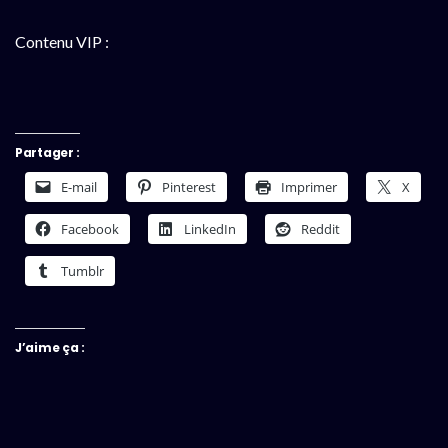
Contenu VIP :
Partager :
E-mail
Pinterest
Imprimer
X
Facebook
LinkedIn
Reddit
Tumblr
J’aime ça :