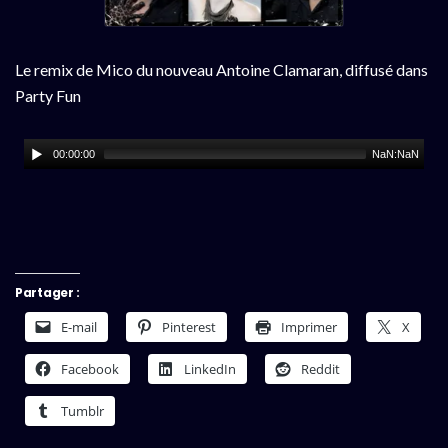
Le remix de Mico du nouveau Antoine Clamaran, diffusé dans
Party Fun
00:00:00
NaN:NaN
Partager :
E-mail
Pinterest
Imprimer
X
Facebook
LinkedIn
Reddit
Tumblr