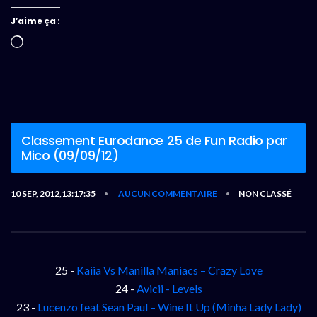
J’aime ça :
Chargement…
Classement Eurodance 25 de Fun Radio par
Mico (09/09/12)
10 SEP, 2012,13:17:35
AUCUN COMMENTAIRE
NON CLASSÉ
•
•
25 -
Kaiia Vs Manilla Maniacs – Crazy Love
24 -
Avicii - Levels
23 -
Lucenzo feat Sean Paul – Wine It Up (Minha Lady Lady)