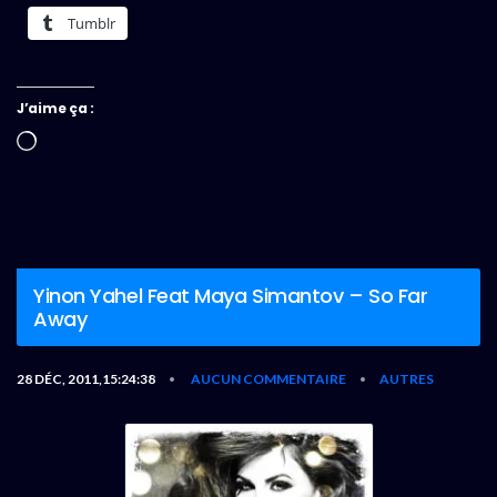
Tumblr
J’aime ça :
Chargement…
Yinon Yahel Feat Maya Simantov – So Far
Away
28 DÉC, 2011,15:24:38
AUCUN COMMENTAIRE
AUTRES
•
•