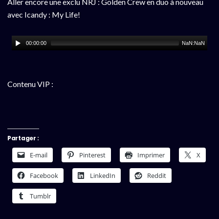
Aller encore une exclu NRJ : Golden Crew en duo à nouveau
avec Icandy : My Life!
00:00:00
NaN:NaN
Contenu VIP :
Partager :
E-mail
Pinterest
Imprimer
X
Facebook
LinkedIn
Reddit
Tumblr