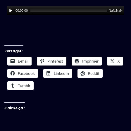
00:00:00
NaN:NaN
Partager :
E-mail
Pinterest
Imprimer
X
Facebook
LinkedIn
Reddit
Tumblr
J’aime ça :