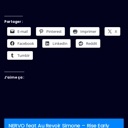
Partager :
E-mail
Pinterest
Imprimer
X
Facebook
LinkedIn
Reddit
Tumblr
J’aime ça :
NERVO feat Au Revoir Simone – Rise Early