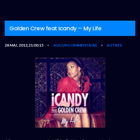
Golden Crew feat Icandy – My Life
28 MAI, 2013,21:00:15
AUCUN COMMENTAIRE
AUTRES
•
•