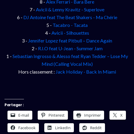
8 -
Alex Ferrari - Bara Bere
7 -
Avicii & Lenny Kravitz - Superlove
6 -
DJ Antoine feat The Beat Shakers - Ma Chérie
5 -
Tacabro - Tacata
4 -
Avicii - Silhouettes
3 -
Jennifer Lopez feat Pitbull – Dance Again
2 -
R.I.O feat U-Jean - Summer Jam
1 -
Sebastian Ingrosso & Alesso feat Ryan Tedder – Lose My
Mind (Calling Vocal Mix)
Hors classement :
Jack Holiday - Back In Miami
Partager :
E-mail
Pinterest
Imprimer
X
Facebook
LinkedIn
Reddit