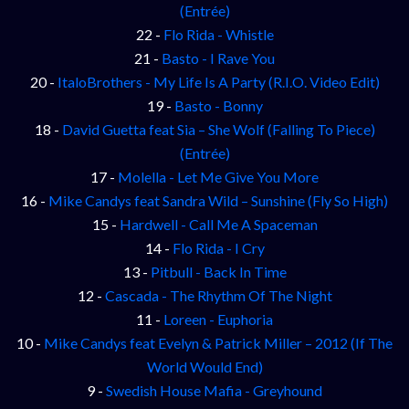
(Entrée)
22 -
Flo Rida - Whistle
21 -
Basto - I Rave You
20 -
ItaloBrothers - My Life Is A Party (R.I.O. Video Edit)
19 -
Basto - Bonny
18 -
David Guetta feat Sia – She Wolf (Falling To Piece)
(Entrée)
17 -
Molella - Let Me Give You More
16 -
Mike Candys feat Sandra Wild – Sunshine (Fly So High)
15 -
Hardwell - Call Me A Spaceman
14 -
Flo Rida - I Cry
13 -
Pitbull - Back In Time
12 -
Cascada - The Rhythm Of The Night
11 -
Loreen - Euphoria
10 -
Mike Candys feat Evelyn & Patrick Miller – 2012 (If The
World Would End)
9 -
Swedish House Mafia - Greyhound