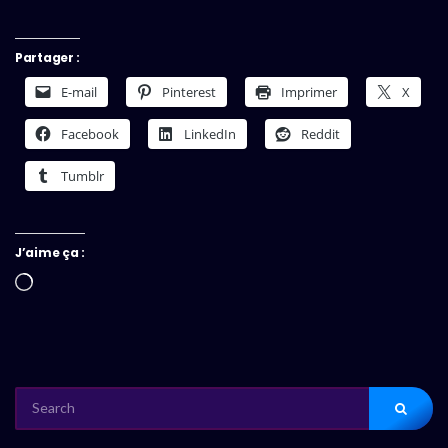
Partager :
E-mail
Pinterest
Imprimer
X
Facebook
LinkedIn
Reddit
Tumblr
J’aime ça :
Chargement…
SEARCH
FOR: