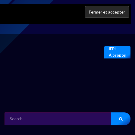
IFPI
À propos
SEARCH
FOR: