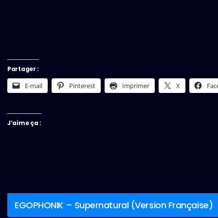
Partager :
E-mail
Pinterest
Imprimer
X
Fac
J’aime ça :
EGOPHONIK – Supernatural (Version Française)