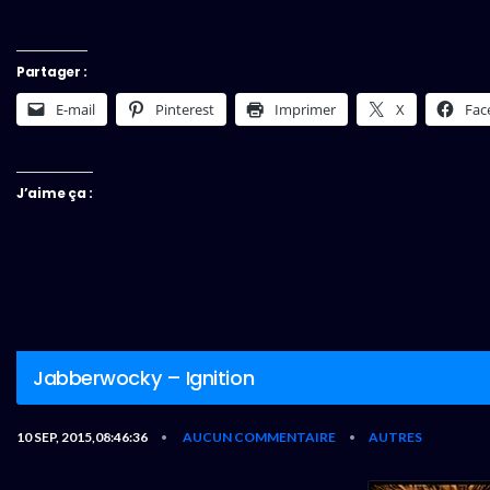
Partager :
E-mail
Pinterest
Imprimer
X
Fac
J’aime ça :
Jabberwocky – Ignition
10 SEP, 2015,08:46:36
AUCUN COMMENTAIRE
AUTRES
•
•