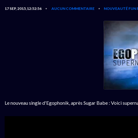
17 SEP, 2015,12:52:56
AUCUN COMMENTAIRE
NOUVEAUTÉ FUN 
•
•
Le nouveau single d'Egophonik, après Sugar Babe : Voici supernat