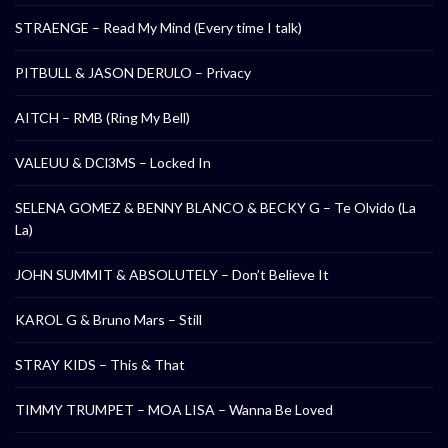
STRAENGE – Read My Mind (Every time I talk)
PITBULL & JASON DERULO – Privacy
AITCH – RMB (Ring My Bell)
VALEUU & DCl3MS – Locked In
SELENA GOMEZ & BENNY BLANCO & BECKY G – Te Olvido (La
La)
JOHN SUMMIT & ABSOLUTELY – Don’t Believe It
KAROL G & Bruno Mars – Still
STRAY KIDS – This & That
TIMMY TRUMPET – MOA LISA – Wanna Be Loved