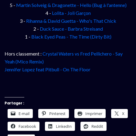
5 -
Martin Solveig & Dragonette - Hello
(Bug à l'antenne)
4 -
Lolita - Joli Garçon
3 -
Rihanna & David Guetta - Who's That Chick
2 -
Duck Sauce - Barbra Streisand
1 -
Black Eyed Peas - The Time (Dirty Bit)
Hors classement :
Crystal Waters vs Fred Pellichero - Say
Yeah (Mico Remix)
Jennifer Lopez feat Pitbull - On The Floor
Partager :
E-mail
Pinterest
Imprimer
X
Facebook
LinkedIn
Reddit