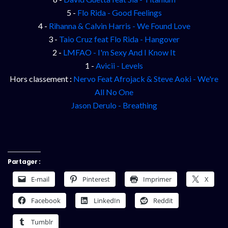
5 -
Flo Rida - Good Feelings
4 -
Rihanna & Calvin Harris - We Found Love
3 -
Taio Cruz feat Flo Rida - Hangover
2 -
LMFAO - I'm Sexy And I Know It
1 -
Avicii - Levels
Hors classement :
Nervo Feat Afrojack & Steve Aoki - We're
All No One
Jason Derulo - Breathing
Partager :
E-mail
Pinterest
Imprimer
X
Facebook
LinkedIn
Reddit
Tumblr