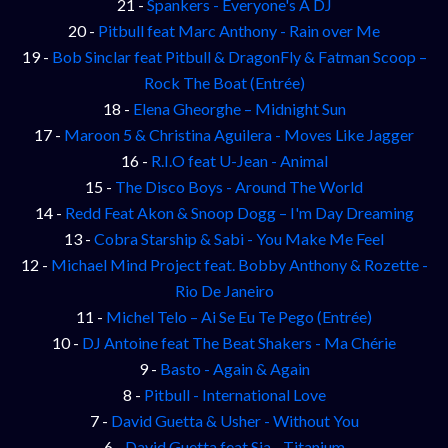
21 -
Spankers - Everyone's A DJ
20 -
Pitbull feat Marc Anthony - Rain over Me
19 -
Bob Sinclar feat Pitbull & DragonFly & Fatman Scoop –
Rock The Boat (Entrée)
18 -
Elena Gheorghe – Midnight Sun
17 -
Maroon 5 & Christina Aguilera - Moves Like Jagger
16 -
R.I.O feat U-Jean - Animal
15 -
The Disco Boys - Around The World
14 -
Redd Feat Akon & Snoop Dogg – I'm Day Dreaming
13 -
Cobra Starship & Sabi - You Make Me Feel
12 -
Michael Mind Project feat. Bobby Anthony & Rozette -
Rio De Janeiro
11 -
Michel Telo – Ai Se Eu Te Pego (Entrée)
10 -
DJ Antoine feat The Beat Shakers - Ma Chérie
9 -
Basto - Again & Again
8 -
Pitbull - International Love
7 -
David Guetta & Usher - Without You
6 -
David Guetta feat Sia - Titanium