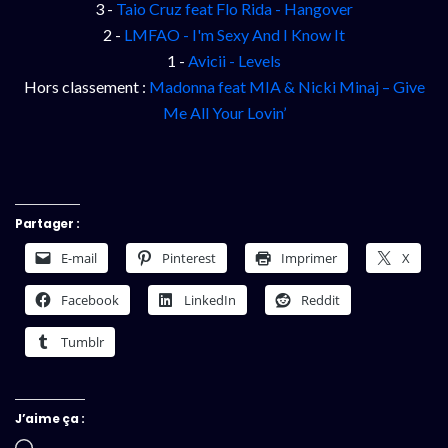
3 -
Taio Cruz feat Flo Rida - Hangover
2 -
LMFAO - I'm Sexy And I Know It
1 -
Avicii - Levels
Hors classement :
Madonna feat MIA & Nicki Minaj – Give
Me All Your Lovin’
Partager :
E-mail
Pinterest
Imprimer
X
Facebook
LinkedIn
Reddit
Tumblr
J’aime ça :