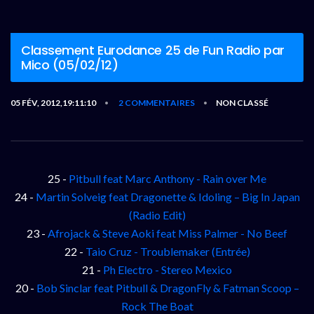
Classement Eurodance 25 de Fun Radio par
Mico (05/02/12)
05 FÉV, 2012,19:11:10
2 COMMENTAIRES
NON CLASSÉ
•
•
25 -
Pitbull feat Marc Anthony - Rain over Me
24 -
Martin Solveig feat Dragonette & Idoling – Big In Japan
(Radio Edit)
23 -
Afrojack & Steve Aoki feat Miss Palmer - No Beef
22 -
Taio Cruz - Troublemaker (Entrée)
21 -
Ph Electro - Stereo Mexico
20 -
Bob Sinclar feat Pitbull & DragonFly & Fatman Scoop –
Rock The Boat