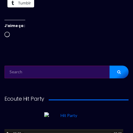
Tumblr
J’aime ça :
Chargement…
SEARCH
FOR:
Ecoute Hit Party