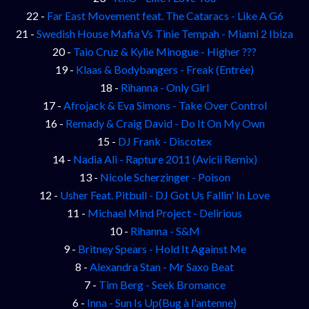
22 -
Far East Movement feat. The Cataracs - Like A G6
21 -
Swedish House Mafia Vs Tinie Tempah - Miami 2 Ibiza
20 -
Taio Cruz & Kylie Minogue - Higher ???
19 -
Klaas & Bodybangers - Freak (Entrée)
18 -
Rihanna - Only Girl
17 -
Afrojack & Eva Simons - Take Over Control
16 -
Remady & Craig David - Do It On My Own
15 -
DJ Frank - Discotex
14 -
Nadia Ali - Rapture 2011 (Avicii Remix)
13 -
Nicole Scherzinger - Poison
12 -
Usher Feat. Pitbull - DJ Got Us Fallin' In Love
11 -
Michael Mind Project - Delirious
10 -
Rihanna - S&M
9 -
Britney Spears - Hold It Against Me
8 -
Alexandra Stan - Mr Saxo Beat
7 -
Tim Berg - Seek Bromance
6 -
Inna - Sun Is Up
(Bug à l'antenne)