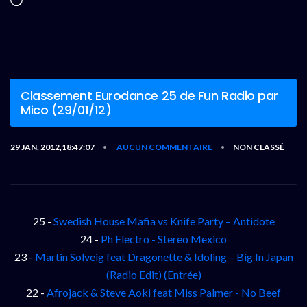
Chargement…
Classement Eurodance 25 de Fun Radio par
Mico (29/01/12)
29 JAN, 2012,18:47:07
AUCUN COMMENTAIRE
NON CLASSÉ
•
•
25 -
Swedish House Mafia vs Knife Party – Antidote
24 -
Ph Electro - Stereo Mexico
23 -
Martin Solveig feat Dragonette & Idoling – Big In Japan
(Radio Edit) (Entrée)
22 -
Afrojack & Steve Aoki feat Miss Palmer - No Beef