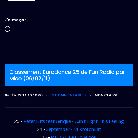
J’aime ça :
Chargement…
Classement Eurodance 25 de Fun Radio par
Mico (06/02/11)
06 FÉV, 2011,18:10:00
2 COMMENTAIRES
NON CLASSÉ
•
•
25 -
Peter Luts feat Jerique - Can't Fight This Feeling
24 -
September - Mikrofonkåt
23 -
R.I.O - Like I Love You