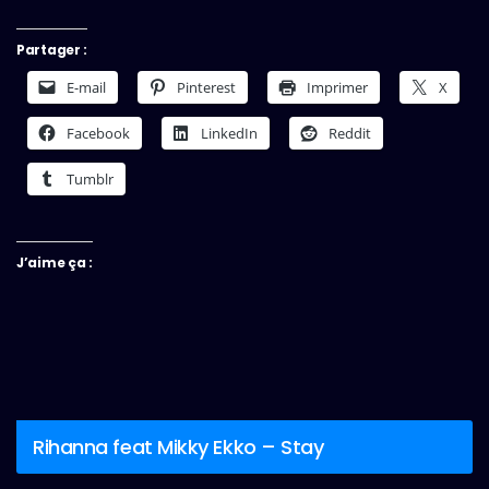
Partager :
E-mail
Pinterest
Imprimer
X
Facebook
LinkedIn
Reddit
Tumblr
J’aime ça :
Rihanna feat Mikky Ekko – Stay