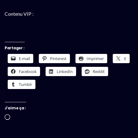
Contenu VIP :
Partager :
E-mail
Pinterest
Imprimer
X
Facebook
LinkedIn
Reddit
Tumblr
J’aime ça :
Chargement…