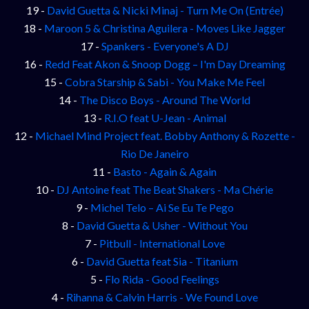
19 -
David Guetta & Nicki Minaj - Turn Me On (Entrée)
18 -
Maroon 5 & Christina Aguilera - Moves Like Jagger
17 -
Spankers - Everyone's A DJ
16 -
Redd Feat Akon & Snoop Dogg – I'm Day Dreaming
15 -
Cobra Starship & Sabi - You Make Me Feel
14 -
The Disco Boys - Around The World
13 -
R.I.O feat U-Jean - Animal
12 -
Michael Mind Project feat. Bobby Anthony & Rozette -
Rio De Janeiro
11 -
Basto - Again & Again
10 -
DJ Antoine feat The Beat Shakers - Ma Chérie
9 -
Michel Telo – Ai Se Eu Te Pego
8 -
David Guetta & Usher - Without You
7 -
Pitbull - International Love
6 -
David Guetta feat Sia - Titanium
5 -
Flo Rida - Good Feelings
4 -
Rihanna & Calvin Harris - We Found Love