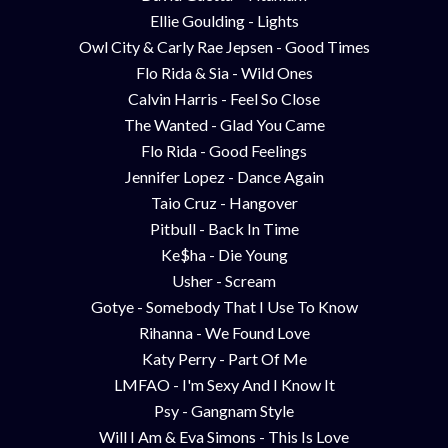
Ellie Goulding - Lights
Owl City & Carly Rae Jepsen - Good Times
Flo Rida & Sia - Wild Ones
Calvin Harris - Feel So Close
The Wanted - Glad You Came
Flo Rida - Good Feelings
Jennifer Lopez - Dance Again
Taio Cruz - Hangover
Pitbull - Back In Time
Ke$ha - Die Young
Usher - Scream
Gotye - Somebody That I Use To Know
Rihanna - We Found Love
Katy Perry - Part Of Me
LMFAO - I'm Sexy And I Know It
Psy - Gangnam Style
Will I Am & Eva Simons - This Is Love