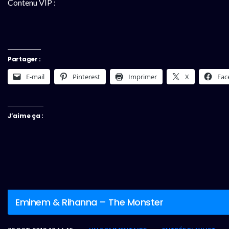
Contenu VIP :
Partager :
E-mail
Pinterest
Imprimer
X
Fac
J’aime ça :
Eminem & Rihanna – The Monster