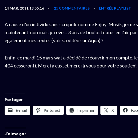
14 MAR, 2011,13:55:16
25 COMMENTAIRES
ENTRÉE PLAYLIST
•
•
A cause d'un individu sans scrupule nommé Enjoy-Musik, je me su
maintenant, non mais je rêve ... 3 ans de boulot foutus en l'air p
également mes textes (voir sa vidéo sur Aqua) ?
Enfin, ce mardi 15 mars wat a décidé de réouvrir mon compte, le
404 cesseront). Merci à eux, et merci à vous pour votre soutien!
Partager :
E-mail
Pinterest
Imprimer
X
Fac
J’aime ça :