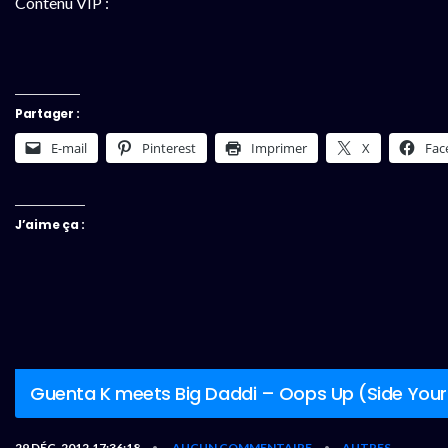
Contenu VIP :
Partager :
E-mail
Pinterest
Imprimer
X
Fac
J’aime ça :
Guenta K meets Big Daddi – Oops Up (Side Your
29 DÉC, 2012,17:36:18
AUCUN COMMENTAIRE
AUTRES
•
•