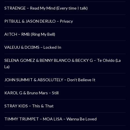
STRAENGE – Read My Mind (Every time I talk)
PITBULL & JASON DERULO – Privacy
AITCH – RMB (Ring My Bell)
VALEUU & DCl3MS – Locked In
SELENA GOMEZ & BENNY BLANCO & BECKY G – Te Olvido (La
La)
JOHN SUMMIT & ABSOLUTELY – Don’t Believe It
KAROL G & Bruno Mars – Still
STRAY KIDS – This & That
TIMMY TRUMPET – MOA LISA – Wanna Be Loved