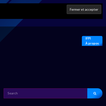
IFPI
À propos
SEARCH
FOR: