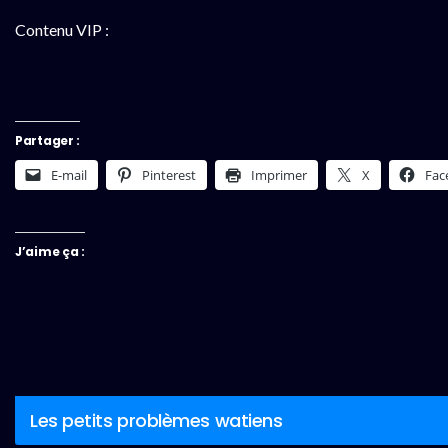
Contenu VIP :
Partager :
E-mail
Pinterest
Imprimer
X
Fac
J’aime ça :
Les petits problèmes watiens