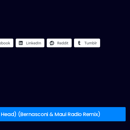
ebook
LinkedIn
Reddit
Tumblr
 Head) (Bernasconi & Maui Radio Remix)