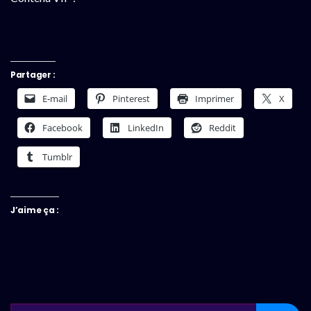
Partager :
E-mail
Pinterest
Imprimer
X
Facebook
LinkedIn
Reddit
Tumblr
J’aime ça :
SEARCH