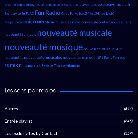
exclusivemusic.fr
electro
enjoy
enjoy-musik
enjoymusik
exclu
exclusivemusic
Fun Radio
loic54
Exclusivité
fg
FLAC
Greg Parys
loic54.net
loicb54
mico
Music
Megaupload
MP3
musicales
news
nouveauté contact
nouveauté fg
nouveauté musicale
nouveauté fun radio
nouveauté musique
nouveauté musique 2012
nouveautés musicales
NRJ
nouveautés
nouveautés musique
Party Fun
pop
remix
Rihanna
rock
Skyblog
Trance
Vitamine
Les sons par radios
Autres
(644)
Entrée playlist
(345)
Les exclusivités by Contact
(357)