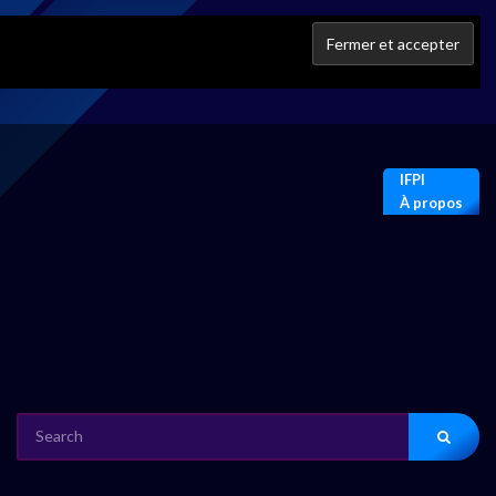
IFPI
À propos
SEARCH
FOR: