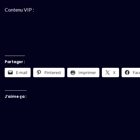
Contenu VIP :
Partager :
E-mail
Pinterest
Imprimer
X
Fac
J’aime ça :