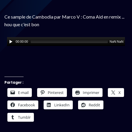
Ce sample de Cambodia par Marco V : Coma Aid en remix ...
hou que c'est bon
00:00:00
NaN:NaN
Partager :
E-mail
Pinterest
Imprimer
X
Facebook
LinkedIn
Reddit
Tumblr