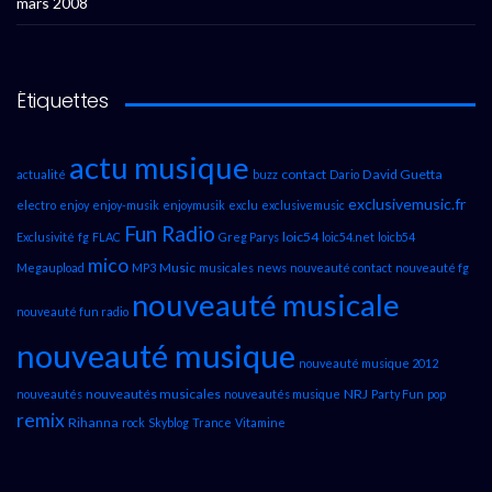
mars 2008
Étiquettes
actu musique
contact
David Guetta
actualité
buzz
Dario
exclusivemusic.fr
electro
enjoy
enjoy-musik
enjoymusik
exclu
exclusivemusic
Fun Radio
loic54
Exclusivité
fg
FLAC
Greg Parys
loic54.net
loicb54
mico
Music
Megaupload
MP3
musicales
news
nouveauté contact
nouveauté fg
nouveauté musicale
nouveauté fun radio
nouveauté musique
nouveauté musique 2012
nouveautés musicales
NRJ
nouveautés
nouveautés musique
Party Fun
pop
remix
Rihanna
rock
Skyblog
Trance
Vitamine