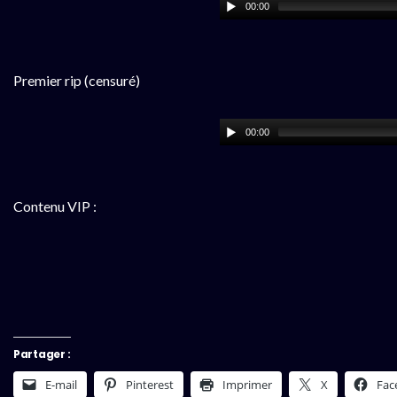
00:00
Premier rip (censuré)
00:00
Contenu VIP :
Partager :
E-mail
Pinterest
Imprimer
X
Fac