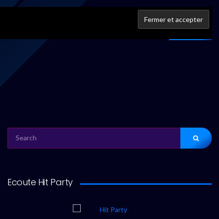
IFPI
À propos
SEARCH
FOR:
Ecoute Hit Party