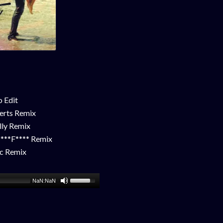
 Edit
erts Remix
lly Remix
***F**** Remix
c Remix
NaN:NaN