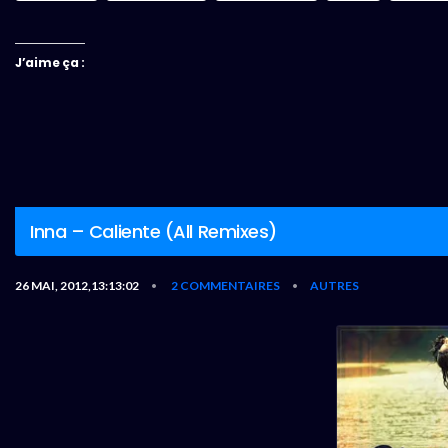
J’aime ça :
Inna – Caliente (All Remixes)
26 MAI, 2012,13:13:02
2 COMMENTAIRES
AUTRES
•
•