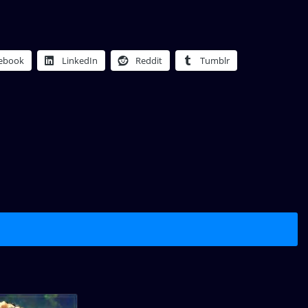
ebook
LinkedIn
Reddit
Tumblr