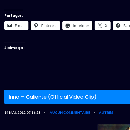
Partager :
E-mail
Pinterest
Imprimer
X
Fac
J’aime ça :
Inna – Caliente (Official Video Clip)
14 MAI, 2012,07:16:53
AUCUN COMMENTAIRE
AUTRES
•
•