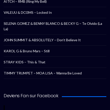
AITCH – RMB (Ring My Bell)
VALEUU & DCl3MS – Locked In
SELENA GOMEZ & BENNY BLANCO & BECKY G – Te Olvido (La
La)
JOHN SUMMIT & ABSOLUTELY – Don’t Believe It
KAROL G & Bruno Mars – Still
STRAY KIDS – This & That
TIMMY TRUMPET – MOA LISA – Wanna Be Loved
Deviens Fan sur Facebook