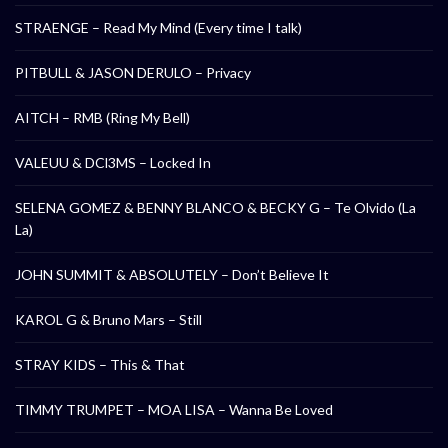
STRAENGE – Read My Mind (Every time I talk)
PITBULL & JASON DERULO – Privacy
AITCH – RMB (Ring My Bell)
VALEUU & DCl3MS – Locked In
SELENA GOMEZ & BENNY BLANCO & BECKY G – Te Olvido (La
La)
JOHN SUMMIT & ABSOLUTELY – Don’t Believe It
KAROL G & Bruno Mars – Still
STRAY KIDS – This & That
TIMMY TRUMPET – MOA LISA – Wanna Be Loved