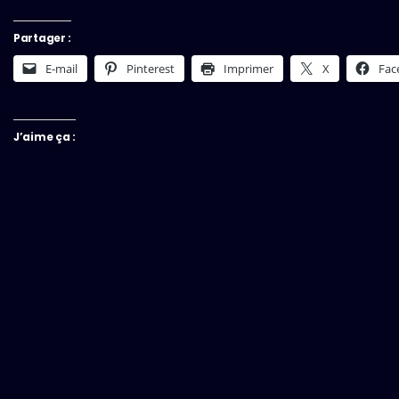
Partager :
E-mail
Pinterest
Imprimer
X
Fac
J’aime ça :