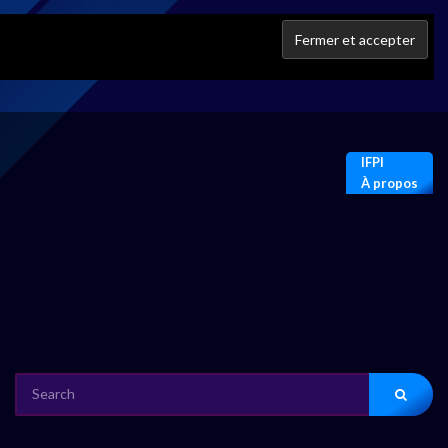
IFPI
À propos
SEARCH
FOR: