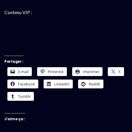
Contenu VIP :
Partager :
E-mail
Pinterest
Imprimer
X
Facebook
LinkedIn
Reddit
Tumblr
J’aime ça :