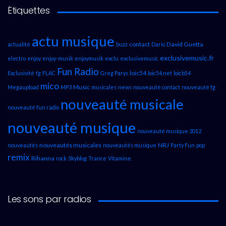
Étiquettes
actu musique
contact
David Guetta
actualité
buzz
Dario
exclusivemusic.fr
electro
enjoy
enjoy-musik
enjoymusik
exclu
exclusivemusic
Fun Radio
loic54
Exclusivité
fg
FLAC
Greg Parys
loic54.net
loicb54
mico
Music
Megaupload
MP3
musicales
news
nouveauté contact
nouveauté fg
nouveauté musicale
nouveauté fun radio
nouveauté musique
nouveauté musique 2012
nouveautés musicales
NRJ
nouveautés
nouveautés musique
Party Fun
pop
remix
Rihanna
rock
Skyblog
Trance
Vitamine
Les sons par radios