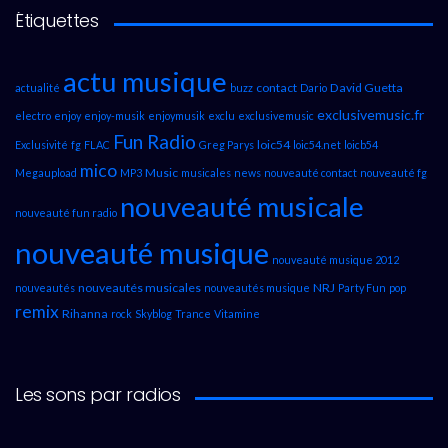
Étiquettes
actu musique
contact
David Guetta
actualité
buzz
Dario
exclusivemusic.fr
electro
enjoy
enjoy-musik
enjoymusik
exclu
exclusivemusic
Fun Radio
loic54
Exclusivité
fg
FLAC
Greg Parys
loic54.net
loicb54
mico
Music
Megaupload
MP3
musicales
news
nouveauté contact
nouveauté fg
nouveauté musicale
nouveauté fun radio
nouveauté musique
nouveauté musique 2012
nouveautés musicales
NRJ
nouveautés
nouveautés musique
Party Fun
pop
remix
Rihanna
rock
Skyblog
Trance
Vitamine
Les sons par radios