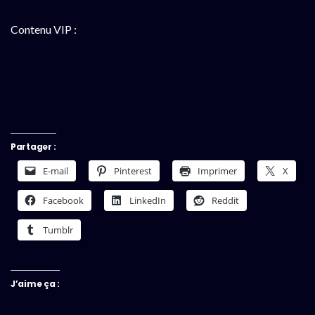
Contenu VIP :
Partager :
E-mail
Pinterest
Imprimer
X
Facebook
LinkedIn
Reddit
Tumblr
J’aime ça :