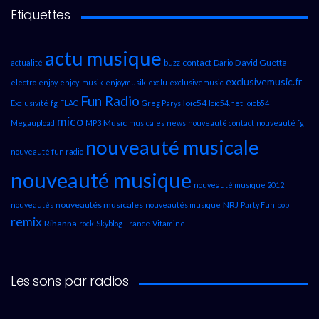
Étiquettes
actu musique
contact
David Guetta
actualité
buzz
Dario
exclusivemusic.fr
electro
enjoy
enjoy-musik
enjoymusik
exclu
exclusivemusic
Fun Radio
loic54
Exclusivité
fg
FLAC
Greg Parys
loic54.net
loicb54
mico
Music
Megaupload
MP3
musicales
news
nouveauté contact
nouveauté fg
nouveauté musicale
nouveauté fun radio
nouveauté musique
nouveauté musique 2012
nouveautés musicales
NRJ
nouveautés
nouveautés musique
Party Fun
pop
remix
Rihanna
rock
Skyblog
Trance
Vitamine
Les sons par radios