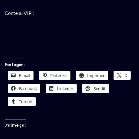
Contenu VIP :
Partager :
E-mail
Pinterest
Imprimer
X
Facebook
LinkedIn
Reddit
Tumblr
J’aime ça :