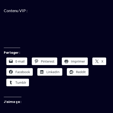
Contenu VIP :
Partager :
E-mail
Pinterest
Imprimer
X
Facebook
LinkedIn
Reddit
Tumblr
J’aime ça :