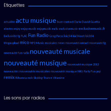
Étiquettes
actu musique
contact
David Guetta
actualité
buzz
Dario
exclusivemusic.fr
electro
enjoy
enjoy-musik
enjoymusik
exclu
exclusivemusic
Fun Radio
loic54
Exclusivité
fg
FLAC
Greg Parys
loic54.net
loicb54
mico
Music
Megaupload
MP3
musicales
news
nouveauté contact
nouveauté fg
nouveauté musicale
nouveauté fun radio
nouveauté musique
nouveauté musique 2012
nouveautés musicales
NRJ
nouveautés
nouveautés musique
Party Fun
pop
remix
Rihanna
rock
Skyblog
Trance
Vitamine
Les sons par radios