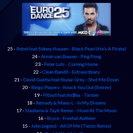
25 -
Rebel feat Sidney Housen - Black Pearl (He's A Pirate)
24 -
Armin van Buuren - Ping Pong
23 -
Peter Luts - Coming Home
22 -
Clean Bandit - Extraordinary
21 -
David Guetta feat Skylar Grey – Shot Me Down
20 -
Bingo Players - Knock You Out (Entrée)
19 -
Pitbull feat Ke$ha - Timber
18 -
Remady & Manu-L - In My Dreams
17 -
Stadiumx & Taylr Renee – Howl At The Moon
16 -
Bryce - Freefall Anthem
15 -
John Legend - All Of Me (Tiesto Remix)