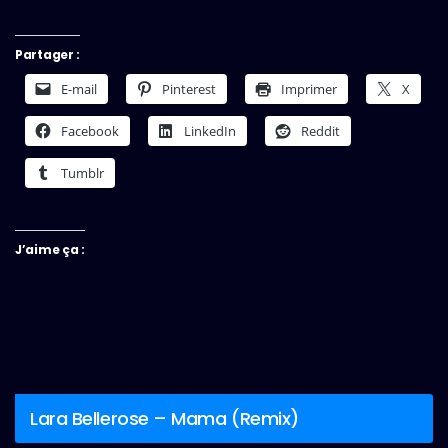
Partager :
E-mail
Pinterest
Imprimer
X
Facebook
LinkedIn
Reddit
Tumblr
J’aime ça :
Lara Bellerose – Mama (Remix)