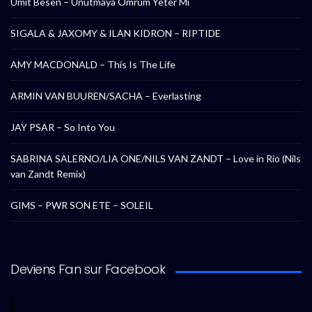
Umit Besen – Unutmaya Omrum Yeter Mi
SIGALA & JAXOMY & ILAN KIDRON – RIPTIDE
AMY MACDONALD – This Is The Life
ARMIN VAN BUUREN/SACHA – Everlasting
JAY PSAR – So Into You
SABRINA SALERNO/LIA ONE/NILS VAN ZANDT – Love in Rio (Nils
van Zandt Remix)
GIMS – PWR SON ETE – SOLEIL
Deviens Fan sur Facebook