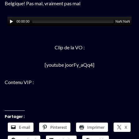
Belgique! Pas mal, vraiment pas mal
00:00:00
NaN:NaN
Clip de la VO :
[youtube joorFy_aQq4]
Contenu VIP :
Partager :
E-mail
Pinterest
Imprimer
X