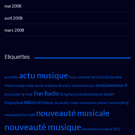
mai 2008
avril 2008
mars 2008
Étiquettes
actu musique
contact
David Guetta
actualité
buzz
Dario
exclusivemusic.fr
electro
enjoy
enjoy-musik
enjoymusik
exclu
exclusivemusic
Fun Radio
loic54
Exclusivité
fg
FLAC
Greg Parys
loic54.net
loicb54
mico
Music
Megaupload
MP3
musicales
news
nouveauté contact
nouveauté fg
nouveauté musicale
nouveauté fun radio
nouveauté musique
nouveauté musique 2012