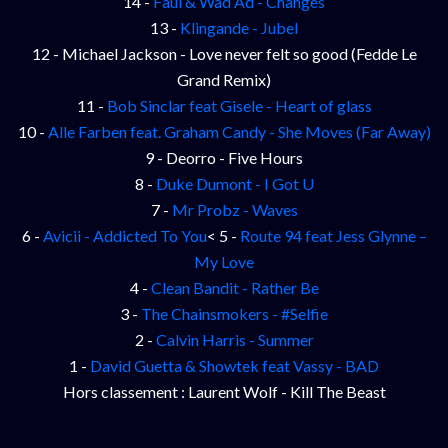
14 -
Faul & Wad Ad - Changes
13 -
Klingande - Jubel
12 - Michael Jackson - Love never felt so good (Fedde Le
Grand Remix)
11 -
Bob Sinclar feat Gisele - Heart of glass
10 -
Alle Farben feat. Graham Candy - She Moves (Far Away)
9 - Deorro - Five Hours
8 -
Duke Dumont - I Got U
7 -
Mr Probz - Waves
6 -
Avicii - Addicted To You
< 5 -
Route 94 feat Jess Glynne –
My Love
4 -
Clean Bandit - Rather Be
3 -
The Chainsmokers - #Selfie
2 -
Calvin Harris - Summer
1 -
David Guetta & Showtek feat Vassy - BAD
Hors classement : Laurent Wolf - Kill The Beast