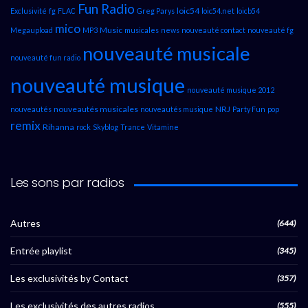
Fun Radio
loic54
Exclusivité
fg
FLAC
Greg Parys
loic54.net
loicb54
mico
Music
Megaupload
MP3
musicales
news
nouveauté contact
nouveauté fg
nouveauté musicale
nouveauté fun radio
nouveauté musique
nouveauté musique 2012
nouveautés musicales
NRJ
nouveautés
nouveautés musique
Party Fun
pop
remix
Rihanna
rock
Skyblog
Trance
Vitamine
Les sons par radios
Autres
(644)
Entrée playlist
(345)
Les exclusivités by Contact
(357)
Les exclusivités des autres radios
(555)