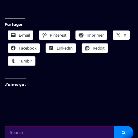
Partager :
E-mail
Pinterest
Imprimer
X
Facebook
LinkedIn
Reddit
Tumblr
J’aime ça :
SEARCH
FOR: