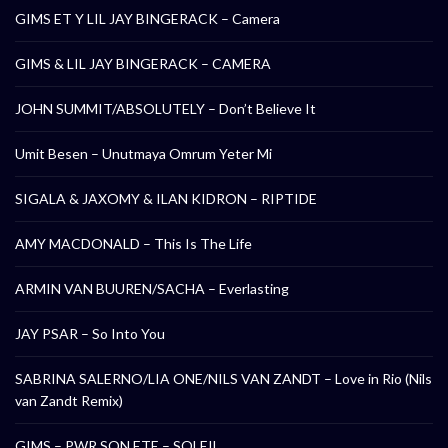
GIMS ET Y LIL JAY BINGERACK – Camera
GIMS & LIL JAY BINGERACK – CAMERA
JOHN SUMMIT/ABSOLUTELY – Don’t Believe It
Umit Besen – Unutmaya Omrum Yeter Mi
SIGALA & JAXOMY & ILAN KIDRON – RIPTIDE
AMY MACDONALD – This Is The Life
ARMIN VAN BUUREN/SACHA – Everlasting
JAY PSAR – So Into You
SABRINA SALERNO/LIA ONE/NILS VAN ZANDT – Love in Rio (Nils
van Zandt Remix)
GIMS – PWR SON ETE – SOLEIL