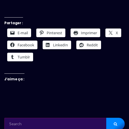
Partager :
E-mail
Pinterest
Imprimer
X
Facebook
LinkedIn
Reddit
Tumblr
J’aime ça :
SEARCH
FOR: