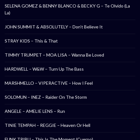
SELENA GOMEZ & BENNY BLANCO & BECKY G – Te Olvido (La
La)
JOHN SUMMIT & ABSOLUTELY – Don’t Believe It
STRAY KIDS – This & That
TIMMY TRUMPET – MOA LISA – Wanna Be Loved
HARDWELL – W&W – Turn Up The Bass
MARSHMELLO – VIPERACTIVE – How I Feel
SOLOMUN – INEZ – Raider On The Storm
ANGELE – AMELIE LENS – Run
TINIE TEMPAH – REGGIE – Heaven Or Hell
FUNK TRIBU – This Is The Moment (Cuerpo)