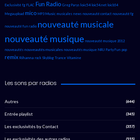
Fun Radio
loic54
Exclusivité
fg
FLAC
Greg Parys
loic54.net
loicb54
mico
Music
Megaupload
MP3
musicales
news
nouveauté contact
nouveauté fg
nouveauté musicale
nouveauté fun radio
nouveauté musique
nouveauté musique 2012
nouveautés musicales
NRJ
nouveautés
nouveautés musique
Party Fun
pop
remix
Rihanna
rock
Skyblog
Trance
Vitamine
Les sons par radios
Autres
(644)
Entrée playlist
(345)
Les exclusivités by Contact
(357)
Les exclusivités des autres radios
(555)