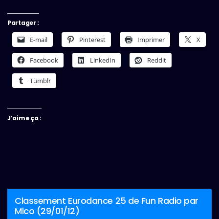
Partager :
E-mail
Pinterest
Imprimer
X
Facebook
LinkedIn
Reddit
Tumblr
J’aime ça :
Classement Eurodance 25 de Fun Radio par
Mico (29/01/12)