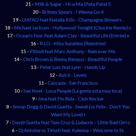
21 -
Milk & Sugar - Hi-a Ma (Pata Pata) 5
20 -
Britney Spears - I Wanna Go 4
19 -
LMFAO feat Natalia Kills - Champagne Showers .
18 -
Michael Jackson - Hollywood Tonight (Chuckie Remix) n
17 -
Ocean's Four Feat Adam Clay - Beautiful Life (Entrée) e
16 -
R.I.O - Miss Sunshine (Réentrée)
15 -
Pitbull feat Marc Anthony - Rain over Me
14 -
Chris Brown & Benny Benassi - Beautiful People
13 -
Peter Luts feat Lynn - Hands Up
12 -
Avicii - Levels
11 -
Cascada - San Francisco
10 -
Sak Noel - Loca People (La gente esta muy loca)
9 -
Inna feat Flo Rida - Club Rocker
8 -
Snoop Dogg & David Guetta - Sweat (vs Felix - Don't You
Want My Love) l
7 -
David Guetta feat Taio Cruz & Ludacris – Little Bad Girl o
6 -
Dj Antoine vs Timati feat. Kalenna – Welcome to St.