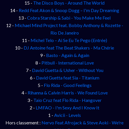
15 -
The Disco Boys - Around The World
14 -
Redd Feat Akon & Snoop Dogg – I'm Day Dreaming
13 -
Cobra Starship & Sabi - You Make Me Feel
12 -
Michael Mind Project feat. Bobby Anthony & Rozette -
Rio De Janeiro
11 -
Michel Telo – Ai Se Eu Te Pego (Entrée)
10 -
DJ Antoine feat The Beat Shakers - Ma Chérie
9 -
Basto - Again & Again
8 -
Pitbull - International Love
7 -
David Guetta & Usher - Without You
6 -
David Guetta feat Sia - Titanium
5 -
Flo Rida - Good Feelings
4 -
Rihanna & Calvin Harris - We Found Love
3 -
Taio Cruz feat Flo Rida - Hangover
2 -
LMFAO - I'm Sexy And I Know It
1 -
Avicii - Levels
Hors classement :
Nervo Feat Afrojack & Steve Aoki - We're