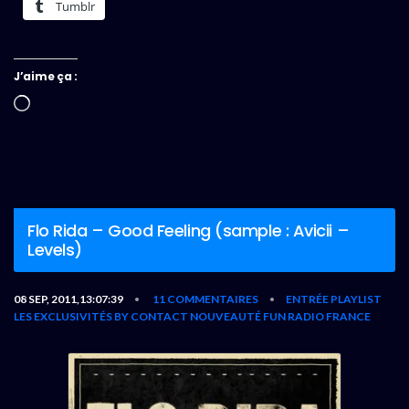
Tumblr
J’aime ça :
Chargement…
Flo Rida – Good Feeling (sample : Avicii –
Levels)
08 SEP, 2011,13:07:39
11 COMMENTAIRES
ENTRÉE PLAYLIST
•
•
LES EXCLUSIVITÉS BY CONTACT
NOUVEAUTÉ FUN RADIO FRANCE