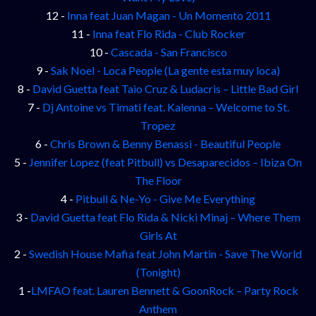
12 -
Inna feat Juan Magan - Un Momento 2011
11 -
Inna feat Flo Rida - Club Rocker
10 -
Cascada - San Francisco
9 -
Sak Noel - Loca People (La gente esta muy loca)
8 -
David Guetta feat Taio Cruz & Ludacris – Little Bad Girl
7 -
Dj Antoine vs Timati feat. Kalenna – Welcome to St.
Tropez
6 -
Chris Brown & Benny Benassi - Beautiful People
5 -
Jennifer Lopez (feat Pitbull) vs Desaparecidos – Ibiza On
The Floor
4 -
Pitbull & Ne-Yo - Give Me Everything
3 -
David Guetta feat Flo Rida & Nicki Minaj – Where Them
Girls At
2 -
Swedish House Mafia feat John Martin - Save The World
(Tonight)
1 -
LMFAO feat. Lauren Bennett & GoonRock – Party Rock
Anthem