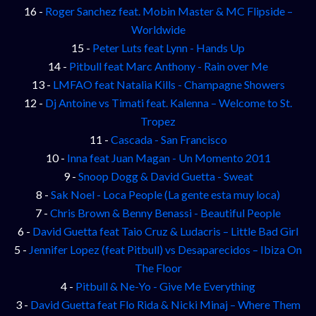
16 -
Roger Sanchez feat. Mobin Master & MC Flipside –
Worldwide
15 -
Peter Luts feat Lynn - Hands Up
14 -
Pitbull feat Marc Anthony - Rain over Me
13 -
LMFAO feat Natalia Kills - Champagne Showers
12 -
Dj Antoine vs Timati feat. Kalenna – Welcome to St.
Tropez
11 -
Cascada - San Francisco
10 -
Inna feat Juan Magan - Un Momento 2011
9 -
Snoop Dogg & David Guetta - Sweat
8 -
Sak Noel - Loca People (La gente esta muy loca)
7 -
Chris Brown & Benny Benassi - Beautiful People
6 -
David Guetta feat Taio Cruz & Ludacris – Little Bad Girl
5 -
Jennifer Lopez (feat Pitbull) vs Desaparecidos – Ibiza On
The Floor
4 -
Pitbull & Ne-Yo - Give Me Everything
3 -
David Guetta feat Flo Rida & Nicki Minaj – Where Them