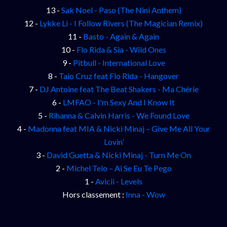
13 -
Sak Noel - Paso (The Nini Anthem)
12 -
Lykke Li - I Follow Rivers (The Magician Remix)
11 -
Basto - Again & Again
10 -
Flo Rida & Sia - Wild Ones
9 -
Pitbull - International Love
8 -
Taio Cruz feat Flo Rida - Hangover
7 -
DJ Antoine feat The Beat Shakers - Ma Chérie
6 -
LMFAO - I'm Sexy And I Know It
5 -
Rihanna & Calvin Harris - We Found Love
4 -
Madonna feat MIA & Nicki Minaj – Give Me All Your
Lovin’
3 -
David Guetta & Nicki Minaj - Turn Me On
2 -
Michel Telo – Ai Se Eu Te Pego
1 -
Avicii - Levels
Hors classement :
Inna - Wow