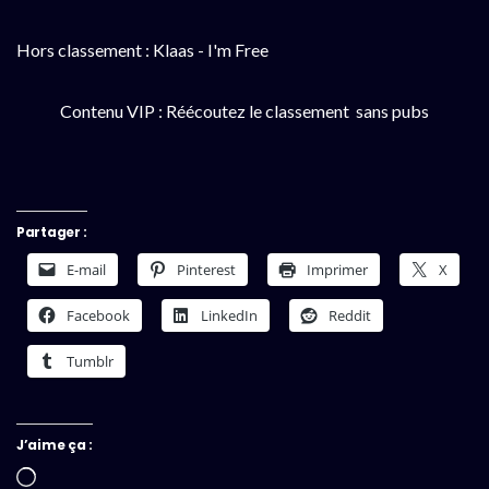
Hors classement : Klaas - I'm Free
Contenu VIP : Réécoutez le classement sans pubs
Partager :
E-mail
Pinterest
Imprimer
X
Facebook
LinkedIn
Reddit
Tumblr
J’aime ça :
Chargement…