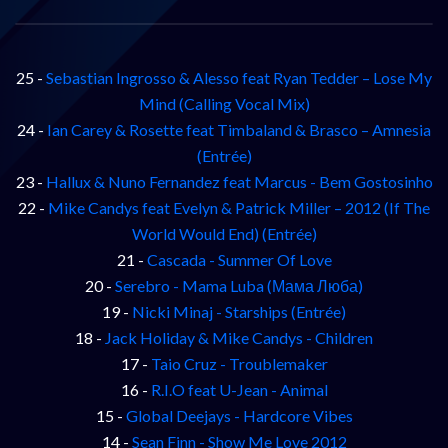
25 -
Sebastian Ingrosso & Alesso feat Ryan Tedder – Lose My
Mind (Calling Vocal Mix)
24 -
Ian Carey & Rosette feat Timbaland & Brasco – Amnesia
(Entrée)
23 -
Hallux & Nuno Fernandez feat Marcus - Bem Gostosinho
22 -
Mike Candys feat Evelyn & Patrick Miller – 2012 (If The
World Would End) (Entrée)
21 -
Cascada - Summer Of Love
20 -
Serebro - Mama Luba (Мама Люба)
19 -
Nicki Minaj - Starships (Entrée)
18 -
Jack Holiday & Mike Candys - Children
17 -
Taio Cruz - Troublemaker
16 -
R.I.O feat U-Jean - Animal
15 -
Global Deejays - Hardcore Vibes
14 -
Sean Finn - Show Me Love 2012