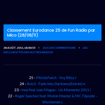
Classement Eurodance 25 de Fun Radio par
Mico (28/08/11)
28 AOÛT, 2011,18:00:55
AUCUN COMMENTAIRE
LES
•
•
EXCLUSIVITÉS DES AUTRES RADIOS
25 -
Pitch&Patch - Itsy Bitsy l
24 -
Avicii - Fade Into Darkness(Entrée) o
23 -
Inna feat Juan Magan - Un Momento 2011 i
22 -
Roger Sanchez feat. Mobin Master & MC Flipside –
Worldwide c