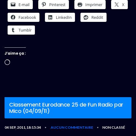
E-mail
Pinterest
Imprimer
X
Facebook
LinkedIn
Reddit
Tumblr
J’aime ça :
Chargement…
Classement Eurodance 25 de Fun Radio par
Mico (04/09/11)
04 SEP, 2011,18:15:34
AUCUN COMMENTAIRE
NON CLASSÉ
•
•