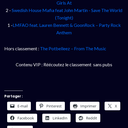
Girls At
2 -
Swedish House Mafia feat John Martin - Save The World
(Tonight)
1 -
LMFAO feat. Lauren Bennett & GoonRock – Party Rock
Anthem
Hors classement :
The Potbelleez – From The Music
Contenu VIP : Réécoutez le classement sans pubs
Partager :
E-mail
Pinterest
Imprimer
X
Facebook
LinkedIn
Reddit