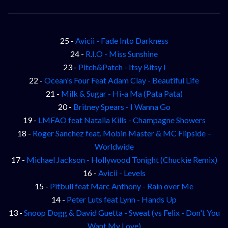
25 -
Avicii - Fade Into Darkness
24 -
R.I.O - Miss Sunshine
23 -
Pitch&Patch - Itsy Bitsy l
22 -
Ocean's Four Feat Adam Clay - Beautiful Life
21 -
Milk & Sugar - Hi-a Ma (Pata Pata)
20 -
Britney Spears - I Wanna Go
19 -
LMFAO feat Natalia Kills - Champagne Showers
18 -
Roger Sanchez feat. Mobin Master & MC Flipside –
Worldwide
17 -
Michael Jackson - Hollywood Tonight (Chuckie Remix)
16 -
Avicii - Levels
15 -
Pitbull feat Marc Anthony - Rain over Me
14 -
Peter Luts feat Lynn - Hands Up
13 -
Snoop Dogg & David Guetta - Sweat (vs Felix - Don't You
Want My Love)