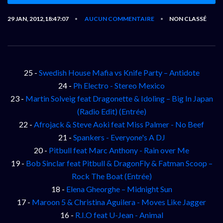
29 JAN, 2012,18:47:07
AUCUN COMMENTAIRE
NON CLASSÉ
•
•
25 -
Swedish House Mafia vs Knife Party – Antidote
24 -
Ph Electro - Stereo Mexico
23 -
Martin Solveig feat Dragonette & Idoling – Big In Japan
(Radio Edit) (Entrée)
22 -
Afrojack & Steve Aoki feat Miss Palmer - No Beef
21 -
Spankers - Everyone's A DJ
20 -
Pitbull feat Marc Anthony - Rain over Me
19 -
Bob Sinclar feat Pitbull & DragonFly & Fatman Scoop –
Rock The Boat (Entrée)
18 -
Elena Gheorghe – Midnight Sun
17 -
Maroon 5 & Christina Aguilera - Moves Like Jagger
16 -
R.I.O feat U-Jean - Animal