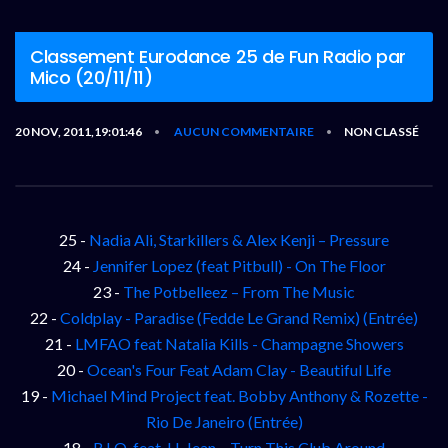
Classement Eurodance 25 de Fun Radio par
Mico (20/11/11)
20 NOV, 2011,19:01:46
AUCUN COMMENTAIRE
NON CLASSÉ
•
•
25 -
Nadia Ali, Starkillers & Alex Kenji – Pressure
24 -
Jennifer Lopez (feat Pitbull) - On The Floor
23 -
The Potbelleez – From The Music
22 -
Coldplay - Paradise (Fedde Le Grand Remix) (Entrée)
21 -
LMFAO feat Natalia Kills - Champagne Showers
20 -
Ocean's Four Feat Adam Clay - Beautiful Life
19 -
Michael Mind Project feat. Bobby Anthony & Rozette -
Rio De Janeiro (Entrée)
18 -
R.I.O. feat. U-Jean – Turn This Club Around