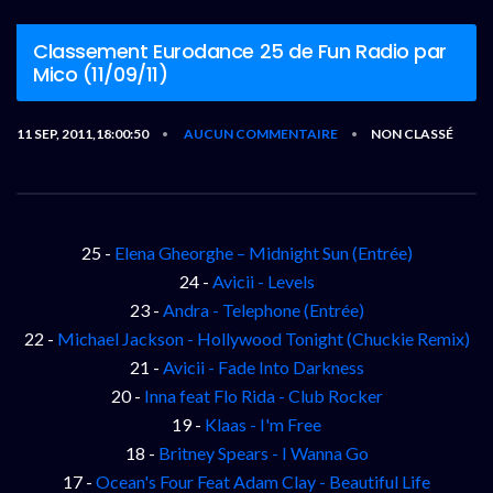
Classement Eurodance 25 de Fun Radio par
Mico (11/09/11)
11 SEP, 2011,18:00:50
AUCUN COMMENTAIRE
NON CLASSÉ
•
•
25 -
Elena Gheorghe – Midnight Sun (Entrée)
24 -
Avicii - Levels
23 -
Andra - Telephone (Entrée)
22 -
Michael Jackson - Hollywood Tonight (Chuckie Remix)
21 -
Avicii - Fade Into Darkness
20 -
Inna feat Flo Rida - Club Rocker
19 -
Klaas - I'm Free
18 -
Britney Spears - I Wanna Go
17 -
Ocean's Four Feat Adam Clay - Beautiful Life