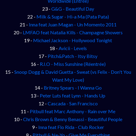
Worldwide (Entrée)
23 -
G&G - Beautiful Day
22 -
Milk & Sugar - Hi-a Ma (Pata Pata)
21 -
Inna feat Juan Magan - Un Momento 2011
20 -
LMFAO feat Natalia Kills - Champagne Showers
19 -
Michael Jackson - Hollywood Tonight
18 -
Avicii - Levels
17 -
Pitch&Patch - Itsy Bitsy
16 -
R.I.O - Miss Sunshine (Réentrée)
15 -
Snoop Dogg & David Guetta - Sweat (vs Felix - Don't You
Want My Love)
14 -
Britney Spears - I Wanna Go
13 -
Peter Luts feat Lynn - Hands Up
12 -
Cascada - San Francisco
11 -
Pitbull feat Marc Anthony - Rain over Me
10 -
Chris Brown & Benny Benassi - Beautiful People
9 -
Inna feat Flo Rida - Club Rocker
8 -
Pitbull & Ne-Yo - Give Me Everything