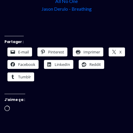
All No One
Jason Derulo - Breathing
Partager :
E-mail
Pinterest
Imprimer
X
Facebook
LinkedIn
Reddit
Tumblr
J’aime ça :
Chargement…