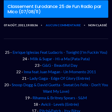
Classement Eurodance 25 de Fun Radio par
Mico (07/08/11)
07 AOÛT, 2011,19:00:36
AUCUN COMMENTAIRE
NON CLASSÉ
•
•
25 -
Enrique Iglesias Feat Ludacris - Tonight (I'm Fuckin You)
24 -
Milk & Sugar - Hi-a Ma (Pata Pata)
23 -
G&G - Beautiful Day
22 -
Inna feat Juan Magan - Un Momento 2011
21 -
Lady Gaga - Edge Of Glory (Entrée)
20 -
Snoop Dogg & David Guetta - Sweat (vs Felix - Don't You
Want My Love)
19 -
Rihanna & Britney Spears - S&M
18 -
Avicii - Levels (Entrée)
17 -
Pitch&Patch - Itsy Bitsy