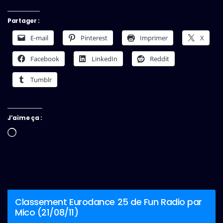
Partager :
E-mail
Pinterest
Imprimer
X
Facebook
LinkedIn
Reddit
Tumblr
J’aime ça :
Chargement…
Classement Eurodance 25 de Fun Radio par
Mico (21/08/11)