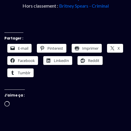
Hors classement :
Britney Spears - Criminal
Partager :
E-mail
Pinterest
Imprimer
X
Facebook
LinkedIn
Reddit
Tumblr
J’aime ça :
Chargement…