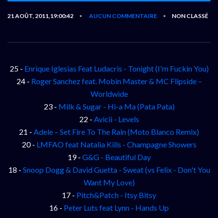
21 AOÛT, 2011,19:00:42
AUCUN COMMENTAIRE
NON CLASSÉ
•
•
25 -
Enrique Iglesias Feat Ludacris - Tonight (I'm Fuckin You)
24 -
Roger Sanchez feat. Mobin Master & MC Flipside –
Worldwide
23 -
Milk & Sugar - Hi-a Ma (Pata Pata)
22 -
Avicii - Levels
21 -
Adele – Set Fire To The Rain (Moto Blanco Remix)
20 -
LMFAO feat Natalia Kills - Champagne Showers
19 -
G&G - Beautiful Day
18 -
Snoop Dogg & David Guetta - Sweat (vs Felix - Don't You
Want My Love)
17 -
Pitch&Patch - Itsy Bitsy
16 -
Peter Luts feat Lynn - Hands Up