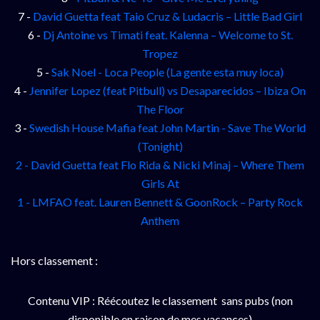
7 -
David Guetta feat Taio Cruz & Ludacris – Little Bad Girl
6 -
Dj Antoine vs Timati feat. Kalenna – Welcome to St.
Tropez
5 -
Sak Noel - Loca People (La gente esta muy loca)
4 -
Jennifer Lopez (feat Pitbull) vs Desaparecidos – Ibiza On
The Floor
3 -
Swedish House Mafia feat John Martin - Save The World
(Tonight)
2 -
David Guetta feat Flo Rida & Nicki Minaj – Where Them
Girls At
1 -
LMFAO feat. Lauren Bennett & GoonRock – Party Rock
Anthem
Hors classement :
Contenu VIP : Réécoutez le classement sans pubs (non
disponible en raison de mes vacances)