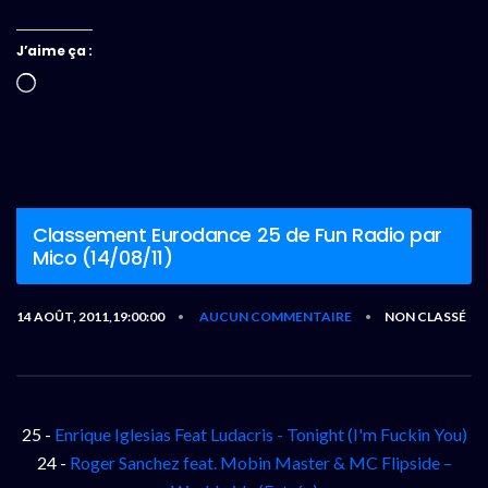
J’aime ça :
Chargement…
Classement Eurodance 25 de Fun Radio par
Mico (14/08/11)
14 AOÛT, 2011,19:00:00
AUCUN COMMENTAIRE
NON CLASSÉ
•
•
25 -
Enrique Iglesias Feat Ludacris - Tonight (I'm Fuckin You)
24 -
Roger Sanchez feat. Mobin Master & MC Flipside –