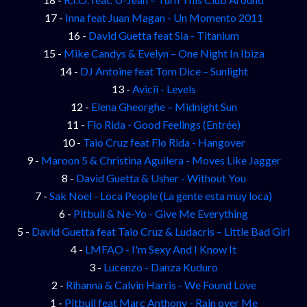
17 -
Inna feat Juan Magan - Un Momento 2011
16 -
David Guetta feat Sia - Titanium
15 -
Mike Candys & Evelyn – One Night In Ibiza
14 -
DJ Antoine feat Tom Dice – Sunlight
13 -
Avicii - Levels
12 -
Elena Gheorghe – Midnight Sun
11 -
Flo Rida - Good Feelings (Entrée)
10 -
Taio Cruz feat Flo Rida - Hangover
9 -
Maroon 5 & Christina Aguilera - Moves Like Jagger
8 -
David Guetta & Usher - Without You
7 -
Sak Noel - Loca People (La gente esta muy loca)
6 -
Pitbull & Ne-Yo - Give Me Everything
5 -
David Guetta feat Taio Cruz & Ludacris – Little Bad Girl
4 -
LMFAO - I'm Sexy And I Know It
3 -
Lucenzo - Danza Kuduro
2 -
Rihanna & Calvin Harris - We Found Love
1 -
Pitbull feat Marc Anthony - Rain over Me