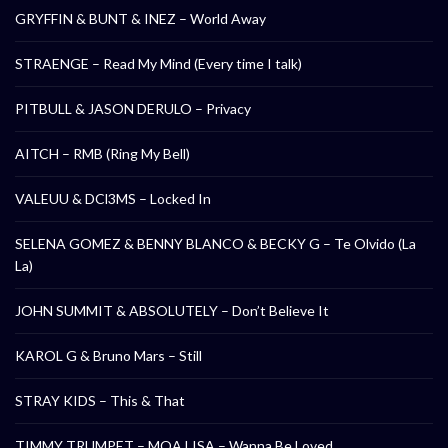
GRYFFIN & BUNT & INEZ – World Away
STRAENGE – Read My Mind (Every time I talk)
PITBULL & JASON DERULO – Privacy
AITCH – RMB (Ring My Bell)
VALEUU & DCl3MS – Locked In
SELENA GOMEZ & BENNY BLANCO & BECKY G – Te Olvido (La
La)
JOHN SUMMIT & ABSOLUTELY – Don’t Believe It
KAROL G & Bruno Mars – Still
STRAY KIDS – This & That
TIMMY TRUMPET – MOA LISA – Wanna Be Loved