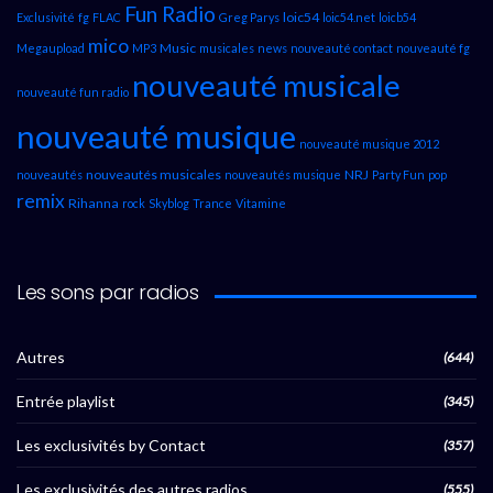
Fun Radio
loic54
Exclusivité
fg
FLAC
Greg Parys
loic54.net
loicb54
mico
Music
Megaupload
MP3
musicales
news
nouveauté contact
nouveauté fg
nouveauté musicale
nouveauté fun radio
nouveauté musique
nouveauté musique 2012
nouveautés musicales
NRJ
nouveautés
nouveautés musique
Party Fun
pop
remix
Rihanna
rock
Skyblog
Trance
Vitamine
Les sons par radios
Autres
(644)
Entrée playlist
(345)
Les exclusivités by Contact
(357)
Les exclusivités des autres radios
(555)