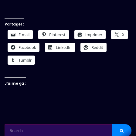
Partager :
E-mail
Pinterest
Imprimer
X
Facebook
LinkedIn
Reddit
Tumblr
J’aime ça :
SEARCH
FOR: